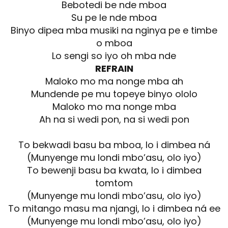
Bebotedi be nde mboa
Su pe le nde mboa
Binyo dipea mba musiki na nginya pe e timbe
o mboa
Lo sengi so iyo oh mba nde
REFRAIN
Maloko mo ma nonge mba ah
Mundende pe mu topeye binyo ololo
Maloko mo ma nonge mba
Ah na si wedi pon, na si wedi pon
To bekwadi basu ba mboa, lo i dimbea ná
(Munyenge mu londi mbo’asu, olo iyo)
To bewenji basu ba kwata, lo i dimbea
tomtom
(Munyenge mu londi mbo’asu, olo iyo)
To mitango masu ma njangi, lo i dimbea ná ee
(Munyenge mu londi mbo’asu, olo iyo)