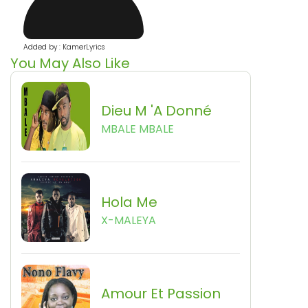
Added by : KamerLyrics
You May Also Like
Dieu M 'a Donné
MBALE MBALE
Hola Me
X-MALEYA
Amour Et Passion