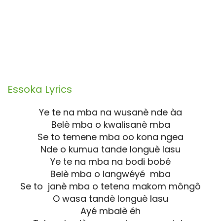
Essoka
Lyrics
Ye te na mba na wusanè nde àa
Belè mba o kwalisanè mba
Se to temene mba oo kona ngea
Nde o kumua tande longuè lasu
Ye te na mba na bodi bobé
Belè mba o langwéyé mba
Se to janè mba o tetena makom môngô
O wasa tandè longuè lasu
Ayé mbalè éh