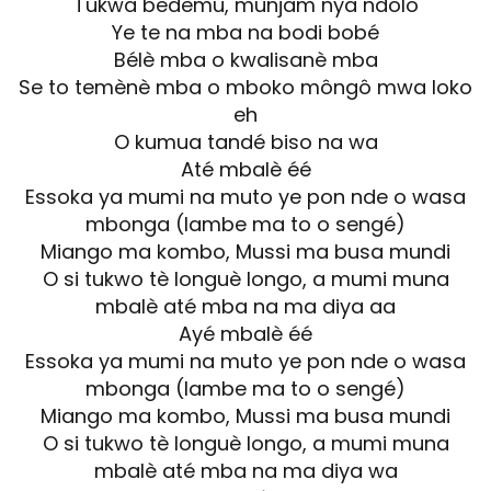
Tukwa bedèmu, munjam nya ndolo
Ye te na mba na bodi bobé
Bélè mba o kwalisanè mba
Se to temènè mba o mboko môngô mwa loko
eh
O kumua tandé biso na wa
Até mbalè éé
Essoka ya mumi na muto ye pon nde o wasa
mbonga (lambe ma to o sengé)
Miango ma kombo, Mussi ma busa mundi
O si tukwo tè longuè longo, a mumi muna
mbalè até mba na ma diya aa
Ayé mbalè éé
Essoka ya mumi na muto ye pon nde o wasa
mbonga (lambe ma to o sengé)
Miango ma kombo, Mussi ma busa mundi
O si tukwo tè longuè longo, a mumi muna
mbalè até mba na ma diya wa