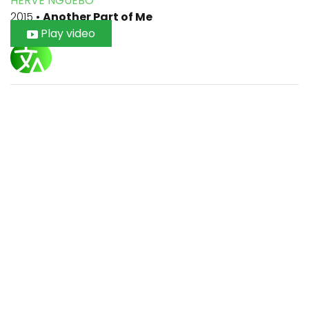
HERVE NGUEBO
2015
•
Another Part of Me
Play video