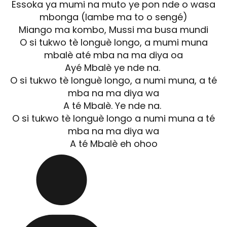
Essoka ya mumi na muto ye pon nde o wasa
mbonga (lambe ma to o sengé)
Miango ma kombo, Mussi ma busa mundi
O si tukwo tè longuè longo, a mumi muna
mbalè até mba na ma diya oa
Ayé Mbalè ye nde na.
O si tukwo tè longuè longo, a numi muna, a té
mba na ma diya wa
A té Mbalè. Ye nde na.
O si tukwo tè longuè longo a numi muna a té
mba na ma diya wa
A té Mbalè eh ohoo