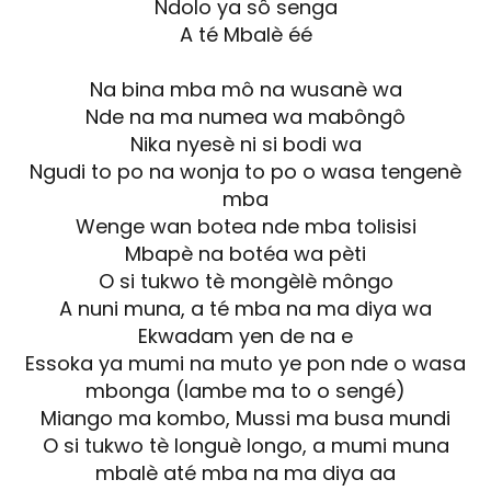
Ndolo ya sô senga
A té Mbalè éé
Na bina mba mô na wusanè wa
Nde na ma numea wa mabôngô
Nika nyesè ni si bodi wa
Ngudi to po na wonja to po o wasa tengenè
mba
Wenge wan botea nde mba tolisisi
Mbapè na botéa wa pèti
O si tukwo tè mongèlè môngo
A nuni muna, a té mba na ma diya wa
Ekwadam yen de na e
Essoka ya mumi na muto ye pon nde o wasa
mbonga (lambe ma to o sengé)
Miango ma kombo, Mussi ma busa mundi
O si tukwo tè longuè longo, a mumi muna
mbalè até mba na ma diya aa