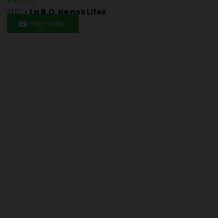
KROTAL
2012
•
La B.O. de nos Lifes
Play video