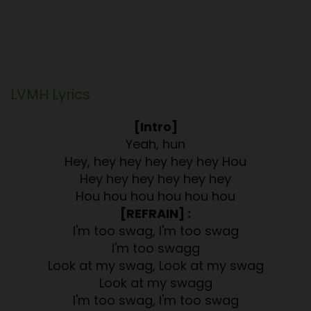
LVMH
Lyrics
[Intro]
Yeah, hun
Hey, hey hey hey hey hey Hou
Hey hey hey hey hey hey
Hou hou hou hou hou hou
[REFRAIN] :
I'm too swag, I'm too swag
I'm too swagg
Look at my swag, Look at my swag
Look at my swagg
I'm too swag, I'm too swag