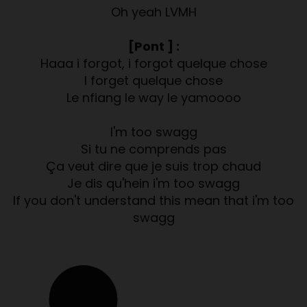
Oh yeah LVMH
[Pont ] :
Haaa i forgot, i forgot quelque chose
I forget quelque chose
Le nfiang le way le yamoooo
I'm too swagg
Si tu ne comprends pas
Ça veut dire que je suis trop chaud
Je dis qu'hein i'm too swagg
If you don't understand this mean that i'm too
swagg