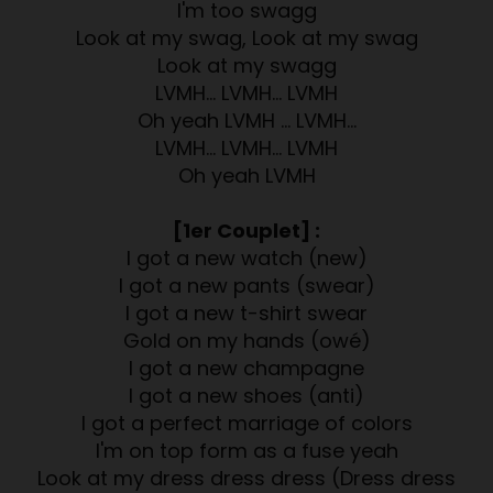
I'm too swagg
Look at my swag, Look at my swag
Look at my swagg
LVMH… LVMH… LVMH
Oh yeah LVMH … LVMH…
LVMH… LVMH… LVMH
Oh yeah LVMH
[1er Couplet] :
I got a new watch (new)
I got a new pants (swear)
I got a new t-shirt swear
Gold on my hands (owé)
I got a new champagne
I got a new shoes (anti)
I got a perfect marriage of colors
I'm on top form as a fuse yeah
Look at my dress dress dress (Dress dress