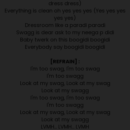
dress dress)
Everything is clean oh yes yes yes (Yes yes yes
yes yes)
Dressroom like a paradi paradi
Swagg is dear ask to my neega p didi
Baby twerk on this boogidi boogidi
Everybody say boogidi boogidi
[REFRAIN] :
I'm too swag, I'm too swag
I'm too swagg
Look at my swag, Look at my swag
Look at my swagg
I'm too swag, I'm too swag
I'm too swagg
Look at my swag, Look at my swag
Look at my swagg
LVMH… LVMH… LVMH