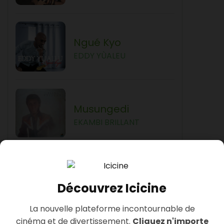
Ngué Kyo
EDDY YÙALEU
Musungedi
EKAMBI BRILLANT
Some Translations
Découvrez Icicine
Ngué Kyo
La nouvelle plateforme incontournable de
EDDY YÙALEU
cinéma et de divertissement.
Cliquez n'importe