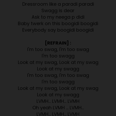
Dressroom like a paradi paradi
Swagg is dear
Ask to my neega p didi
Baby twerk on this boogidi boogidi
Everybody say boogidi boogidi
[REFRAIN] :
I'm too swag, I'm too swag
I'm too swagg
Look at my swag, Look at my swag
Look at my swagg
I'm too swag, I'm too swag
I'm too swagg
Look at my swag, Look at my swag
Look at my swagg
LVMH… LVMH… LVMH
Oh yeah LVMH … LVMH…
LVMH… LVMH… LVMH