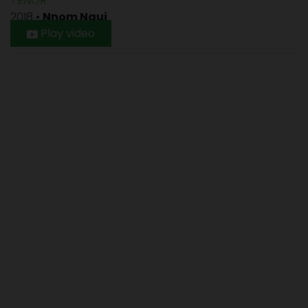
TENOR
2018
•
Nnom Ngui
Play video