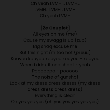
Oh yeah LVMH … LVMH…
LVMH… LVMH… LVMH
Oh yeah LVMH
[2e Couplet]
All eyes on me (me)
Cause my swagg is up (zup)
Big shaq excuse me
But this night i'm too hot (preuu)
Kouyou kouyou kouyou kouyou - kouyou
When i drink it one shoot - yeah
Popopopo - pooooo
The noise of gunshot
Look at my dress dress dresss (my dress
dress dress dress dress)
Everything is clean
Oh yes yes yes (oh yes yes yes yes yes)