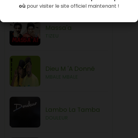
où
pour visiter le site officiel maintenant !
Massa'a
TIZEU
Dieu M 'a Donné
MBALE MBALE
Lambo La Tamba
DOULEUR