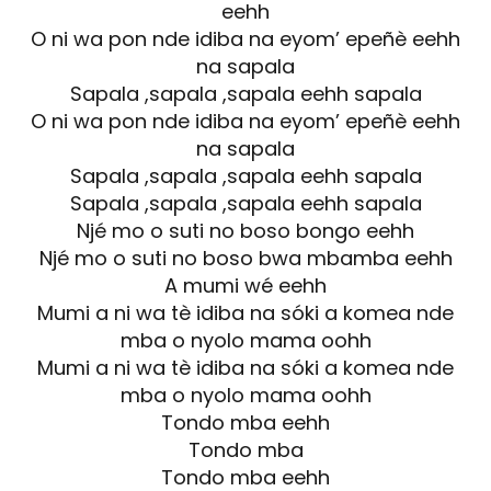
eehh
O ni wa pon nde idiba na eyom’ epeñè eehh
na sapala
Sapala ,sapala ,sapala eehh sapala
O ni wa pon nde idiba na eyom’ epeñè eehh
na sapala
Sapala ,sapala ,sapala eehh sapala
Sapala ,sapala ,sapala eehh sapala
Njé mo o suti no boso bongo eehh
Njé mo o suti no boso bwa mbamba eehh
A mumi wé eehh
Mumi a ni wa tè idiba na sóki a komea nde
mba o nyolo mama oohh
Mumi a ni wa tè idiba na sóki a komea nde
mba o nyolo mama oohh
Tondo mba eehh
Tondo mba
Tondo mba eehh