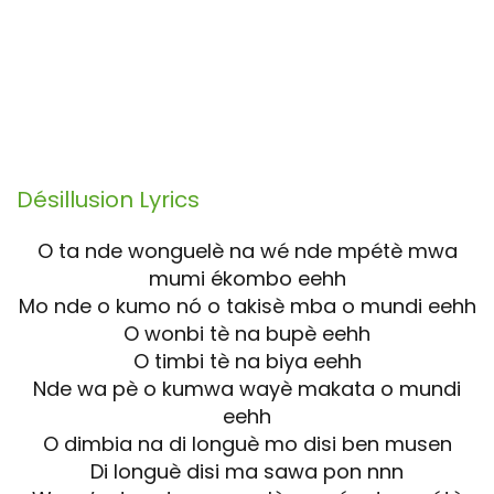
Désillusion
Lyrics
O ta nde wonguelè na wé nde mpétè mwa
mumi ékombo eehh
Mo nde o kumo nó o takisè mba o mundi eehh
O wonbi tè na bupè eehh
O timbi tè na biya eehh
Nde wa pè o kumwa wayè makata o mundi
eehh
O dimbia na di longuè mo disi ben musen
Di longuè disi ma sawa pon nnn