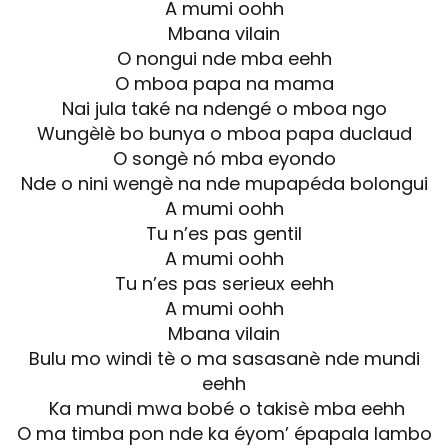
A mumi oohh
Mbana vilain
O nongui nde mba eehh
O mboa papa na mama
Nai jula také na ndengé o mboa ngo
Wungèlè bo bunya o mboa papa duclaud
O songè nó mba eyondo
Nde o nini wengè na nde mupapéda bolongui
A mumi oohh
Tu n’es pas gentil
A mumi oohh
Tu n’es pas serieux eehh
A mumi oohh
Mbana vilain
Bulu mo windi tè o ma sasasanè nde mundi
eehh
Ka mundi mwa bobé o takisè mba eehh
O ma timba pon nde ka éyom’ épapala lambo