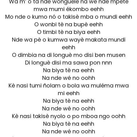
Wa m’ o ta nde wonguelè na wé nde mpétè
mwa mumi ékombo eehh
Mo nde o kumo nó o takisè mba o mundi eehh
O wonbi tè na bupè eehh
O timbi tè na biya eehh
Nde wa pè o kumwa wayè makata mundi
eehh
O dimbia na di longuè mo disi ben musen
Di longuè disi ma sawa pon nnn
Na biya tè na eehh
Na nde wé no oohh
Kè nasi tumi ñolam o bola wa muléma mwa
mi eehh
Na biya tè na eehh
Na nde wé no oohh
Kè nasi takisè nyolo o po mboa ngo oohh
Na biya tè na eehh
Na nde wé no oohh