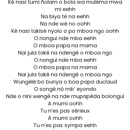
Kè nasi tumi ñolam o bola wa muléma mwa
mi eehh
Na biya tè na eehh
Na nde wé no oohh
Kè nasi takisè nyolo o po mboa ngo oohh
O nongui nde mba eehh
O mboa papa na mama
Nai jula také na ndengé o mboa ngo
O nongui nde mba eehh
O mboa papa na mama
Nai jula také na ndengé o mboa ngo
Wungèlè bo bunya o boa papa duclaud
O songè nó mb’ eyondo
Nde o nini wengè na nde mupapéda bolongui
A mumi oohh
Tu n’es pas sérieux
A mumi oohh
Tu n’es pas sympa eehh