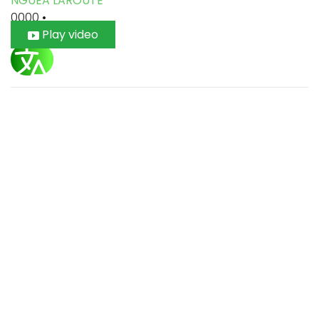
NGUEA LAROUTE
0000
•
Play video