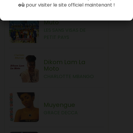
où
pour visiter le site officiel maintenant !
Muto
LES SANS VISAS DE
PETIT PAYS
Dikom Lam La
Moto
CHARLOTTE MBANGO
Muyengue
GRACE DECCA