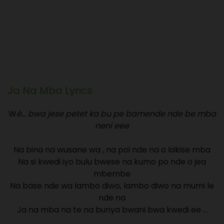
Ja Na Mba
Lyrics
W
è… bwa jese petet ka bu pe bamende nde be mba
neni eee
Na bina na wusane wa , na poi nde na o lakise mba
Na si kwedi iyo bulu bwese na kumo po nde o jea
mbembe
Na base nde wa lambo diwo, lambo diwo na mumi le
nde na
Ja na mba na te na bunya bwani bwa kwedi ee …