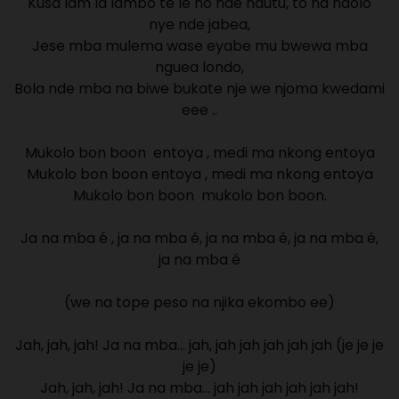
Kusa lam la lambo te le no nde ndutu, to na ndolo
nye nde jabea,
Jese mba mulema wase eyabe mu bwewa mba
nguea londo,
Bola nde mba na biwe bukate nje we njoma kwedami
eee ..
Mukolo bon boon entoya , medi ma nkong entoya
Mukolo bon boon entoya , medi ma nkong entoya
Mukolo bon boon mukolo bon boon.
Ja na mba é , ja na mba é, ja na mba é, ja na mba é,
ja na mba é
(we na tope peso na njika ekombo ee)
Jah, jah, jah! Ja na mba… jah, jah jah jah jah jah (je je je
je je)
Jah, jah, jah! Ja na mba… jah jah jah jah jah jah!