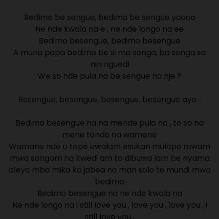
Bedimo be sengue, bedimo be sengue yoooo
Ne nde kwala na e , ne nde longo na ee
Bedimo besengue, bedimo besengue
A muna papa bedimo be si ma senga, ba senga so
nin nguedi
We so nde pula na be sengue na nje ?
Besengue, besengue, besengue, besengue ayo ..
Bedimo besengue na na mende pula na , to so na
mene tondo na wamene
Wamane nde o tope ewalam esukan mulopo mwam
mwa songom na kwedi am to dibuwa lam be nyama
aleya mba mika ka jabea na man solo te mundi mwa
bedimo
Bedimo besengue na ne nde kwala na
Ne nde longo na i still love you , love you , love you , i
still love you ,