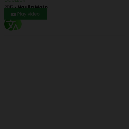
DOULEUR
2012
•
Nguila Moto
Play video