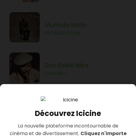
Muntula Moto
RICHARD BONA
Son Esèlè Nika
DINA BELL
Some Translations
Découvrez Icicine
Bii Me
La nouvelle plateforme incontournable de
BELKA TOBIS
cinéma et de divertissement.
Cliquez n'importe