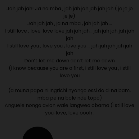
Jah jah jah! Ja na mba , jah jah jah jah jah jah ( je je je
je je)
Jah jah jah , ja na mba , jah jah jah …
I still love , love, love love jah jah jah… jah jah jah jah jah
jah
I still love you , love you , love you … jah jah jah jah jah
jah
Don’t let me down don’t let me down
(i know because you are a first, i still love you , i still
love you
(a muna papa ni ingrichi nyongo essi do di na bam,
mba pe na bole nde topo)
Anguele nongo avion wale langwea obama (i still love
you, love, love oooh .