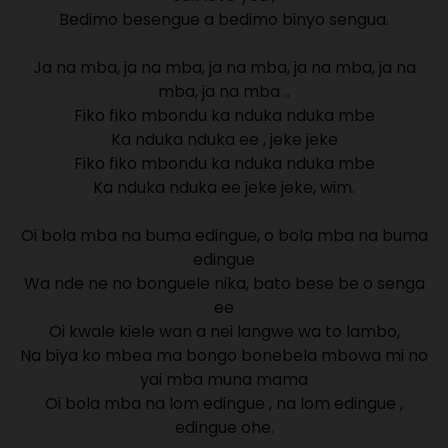
Bedimo besengue a bedimo binyo sengua.
Ja na mba, ja na mba, ja na mba, ja na mba, ja na
mba, ja na mba ..
Fiko fiko mbondu ka nduka nduka mbe
Ka nduka nduka ee , jeke jeke
Fiko fiko mbondu ka nduka nduka mbe
Ka nduka nduka ee jeke jeke, wim.
Oi bola mba na buma edingue, o bola mba na buma
edingue
Wa nde ne no bonguele nika, bato bese be o senga
ee
Oi kwale kiele wan a nei langwe wa to lambo,
Na biya ko mbea ma bongo bonebela mbowa mi no
yai mba muna mama
Oi bola mba na lom edingue , na lom edingue ,
edingue ohe.