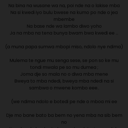
Na bina na wusane wa na, poi nde na o lakise mba
Na si kwedi iyo bulu bwese na kumo po nde o jea
mbembe
Na base nde wa lambo diwo yoho
Ja na mba na tena bunya bwam bwa kwedi ee …
(a muna papa sumwa mbopi miso, ndolo nye ndima)
Mulema te ngue mu senga sese, se pon so ke mu
tondi mwala pe so mu dumea ;
Joma dje so mala no o diwa mba mene
Bweya to mba ndedi, bweya mba ndedi na si
sambwa o mwene kombo eee..
(we ndima ndolo e botedi pe nde o mboa mi ee
Dje mo bane bato ba bem no yena mba na sib bem
no