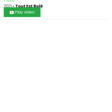
TIZEU
2021
•
Tout Est Bolè
Play video