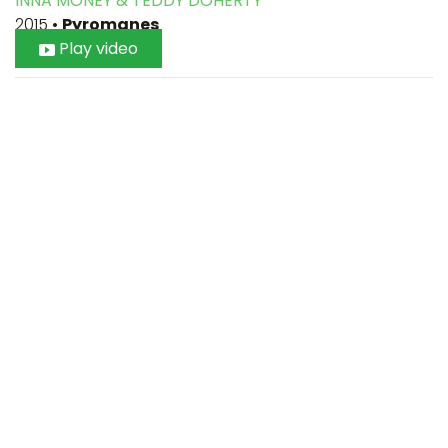
INNA MONEY & TEDDY DOHERTY
2015
•
Pyromanes
Play video