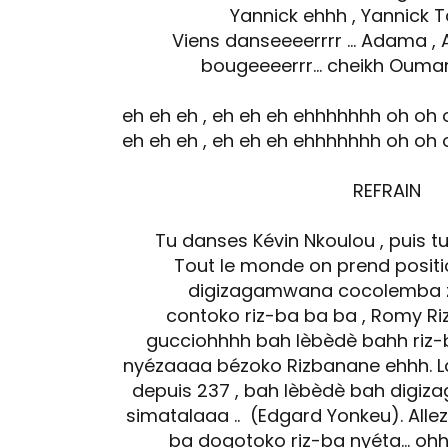
Yannick ehhh , Yannick
Viens danseeeerrrr ... Adama ,
bougeeeerrr... cheikh Oumar
eh eh eh , eh eh eh ehhhhhhh oh oh 
eh eh eh , eh eh eh ehhhhhhh oh oh 
REFRAIN
Tu danses Kévin Nkoulou , puis t
Tout le monde on prend posit
digizagamwana cocolemba zi
contoko riz-ba ba ba , Romy Ri
gucciohhhh bah lèbèdè bahh riz
nyézaaaa bézoko Rizbanane ehhh. L
depuis 237 , bah lèbèdè bah dig
simatalaaa .. (Edgard Yonkeu). Allez
ba dogotoko riz-ba nyéta... oh