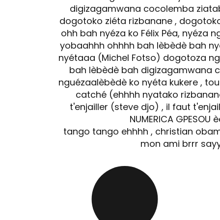
digizagamwana cocolemba ziatabaa
dogotoko ziéta rizbanane , dogotoko
ohh bah nyéza ko Félix Péa, nyéza 
yobaahhh ohhhh bah lèbèdè bah nyé
nyétaaa (Michel Fotso) dogotoza ng
bah lèbèdè bah digizagamwana 
nguézaalèbèdè ko nyéta kukere , to
catché (ehhhh nyatako rizbanane
t'enjailler (steve djo) , il faut t'enjai
NUMERICA GPESOU è
tango tango ehhhh , christian obam
mon ami brrr sayyyy