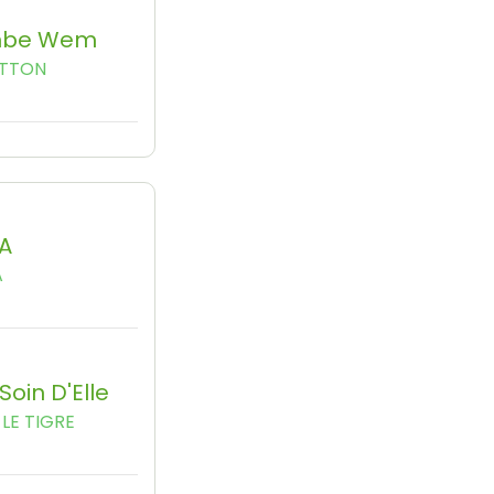
mbe Wem
ITTON
A
A
Soin D'Elle
LE TIGRE