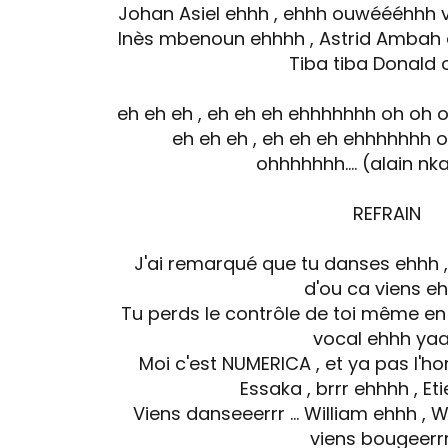
Johan Asiel ehhh , ehhh ouwéééhhh 
Inès mbenoun ehhhh , Astrid Ambah ahh
Tiba tiba Donald 
eh eh eh , eh eh eh ehhhhhhh oh oh
eh eh eh , eh eh eh ehhhhhhh o
ohhhhhhh…. (alain n
REFRAIN
J'ai remarqué que tu danses ehhh 
d'ou ca viens e
Tu perds le contrôle de toi même e
vocal ehhh ya
Moi c'est NUMERICA , et ya pas l'
Essaka , brrr ehhhh , Et
Viens danseeerrr ... William ehhh , 
viens bougeerrr 