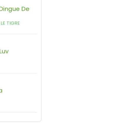
 Dingue De
LE TIGRE
 Luv
a