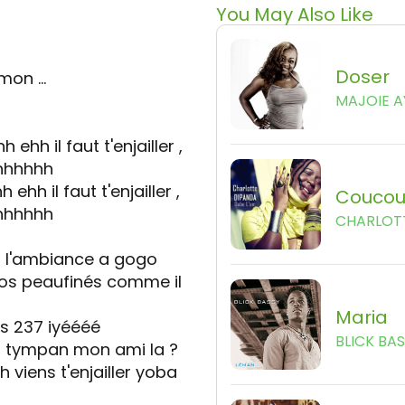
You May Also Like
Doser
on ...
MAJOIE A
ehh ehh il faut t'enjailler ,
ohhhhhhh
hh ehh il faut t'enjailler ,
Couco
ohhhhhhh
CHARLOT
st l'ambiance a gogo
jos peaufinés comme il
Maria
s 237 iyéééé
BLICK BA
ton tympan mon ami la ?
viens t'enjailler yoba