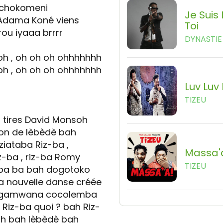
 Tchokomeni
Je Suis
 Adama Koné viens
Toi
ou iyaaa brrrr
DYNASTIE 
oh , oh oh oh ohhhhhhh
oh , oh oh oh ohhhhhhh
Luv Luv
TIZEU
u tires David Monsoh
ion de lèbèdè bah
ataba Riz-ba ,
Massa'
z-ba , riz-ba Romy
TIZEU
-ba ba bah dogotoko
a nouvelle danse créée
izagamwana cocolemba
 Riz-ba quoi ? bah Riz-
hh bah lèbèdè bah