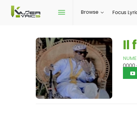
Browse
Focus Lyri
Il
NUME
0000