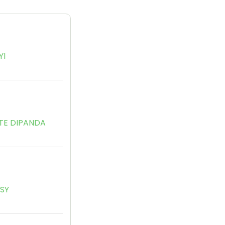
YI
u
TE DIPANDA
SSY