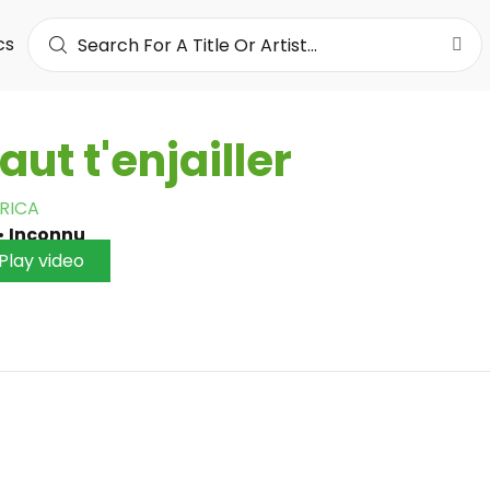
cs
 faut t'enjailler
RICA
•
Inconnu
Play video