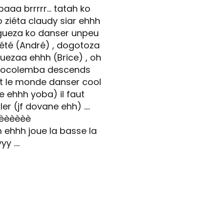
a brrrrr... tatah ko
 ziéta claudy siar ehhh
ngueza ko danser unpeu
té (André) , dogotoza
uezaa ehhh (Brice) , oh
cocolemba descends
ut le monde danser cool
 ehhh yoba) il faut
ller (jf dovane ehh) ....
èèèèèè
 ehhh joue la basse la
 ....