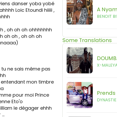
viens danser yoba yobé
A Nya
hh Loic Etoundi hiiiii ,
ohhh
BENOIT B
 oh , oh oh oh ohhhhhhh
h oh oh , oh oh oh
Some Translations
kanaaaa)
DOUMB
X-MALEY
, tu ne sais même pas
hhh
n entendant mon timbre
aa
Prends 
homme pour moi Prince
DYNASTIE 
ienne Eto'o
William le dégager ehhh
...