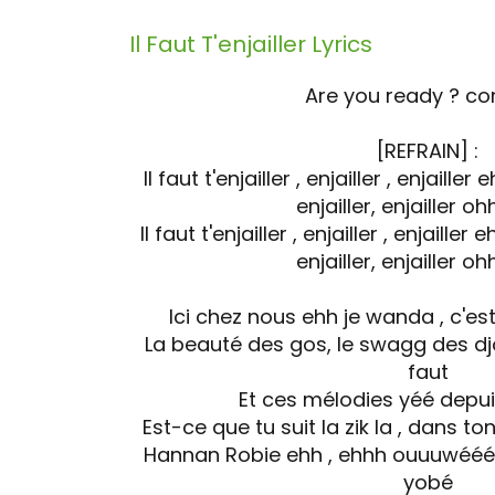
Il Faut T'enjailler
Lyrics
Are you ready ? com
[REFRAIN] :
Il faut t'enjailler , enjailler , enjailler 
enjailler, enjailler 
Il faut t'enjailler , enjailler , enjailler e
enjailler, enjailler 
Ici chez nous ehh je wanda , c'e
La beauté des gos, le swagg des d
faut
Et ces mélodies yéé depui
Est-ce que tu suit la zik la , dans 
Hannan Robie ehh , ehhh ouuuwéééh 
yobé