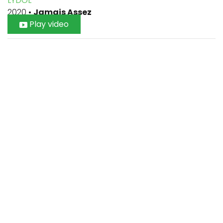
LYDOL
2020
•
Jamais Assez
Play video