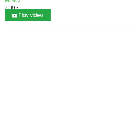
MINK'S
2019
•
Play video