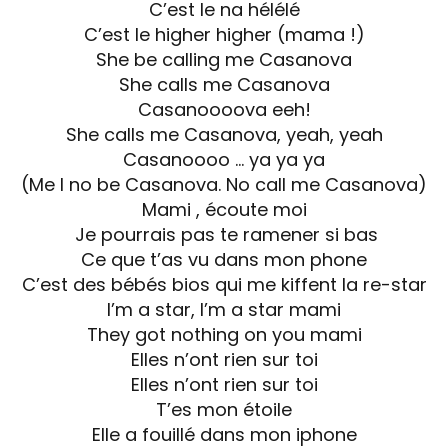
C’est le na hélélé
C’est le higher higher (mama !)
She be calling me Casanova
She calls me Casanova
Casanoooova eeh!
She calls me Casanova, yeah, yeah
Casanoooo … ya ya ya
(Me I no be Casanova. No call me Casanova)
Mami , écoute moi
Je pourrais pas te ramener si bas
Ce que t’as vu dans mon phone
C’est des bébés bios qui me kiffent la re-star
I’m a star, I’m a star mami
They got nothing on you mami
Elles n’ont rien sur toi
Elles n’ont rien sur toi
T’es mon étoile
Elle a fouillé dans mon iphone