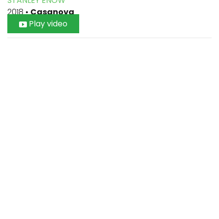
STANLEY ENOW
2018
•
Casanova
Play video