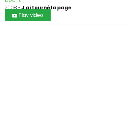
DUC-Z
2008
•
J'ai tourné la page
Play video