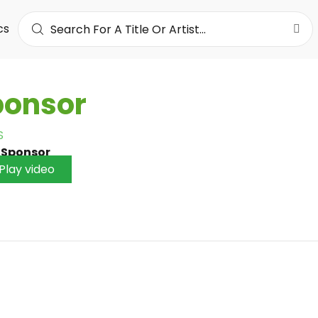
cs
ponsor
S
•
Sponsor
Play video