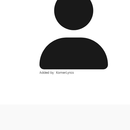
Added by : KamerLyrics