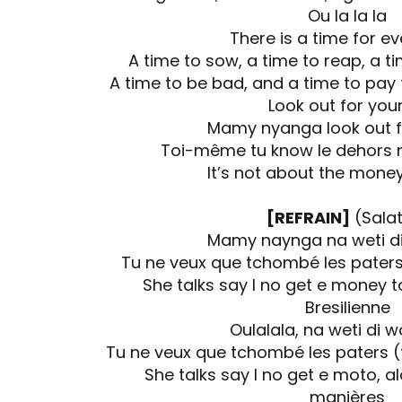
Ou la la la
There is a time for e
A time to sow, a time to reap, a tim
A time to be bad, and a time to pay 
Look out for your 
Mamy nyanga look out fo
Toi-même tu know le dehors 
It’s not about the money
[REFRAIN]
(Salat
Mamy naynga na weti di
Tu ne veux que tchombé les pater
She talks say I no get e money 
Bresilienne
Oulalala, na weti di 
Tu ne veux que tchombé les paters 
She talks say I no get e moto, al
manières