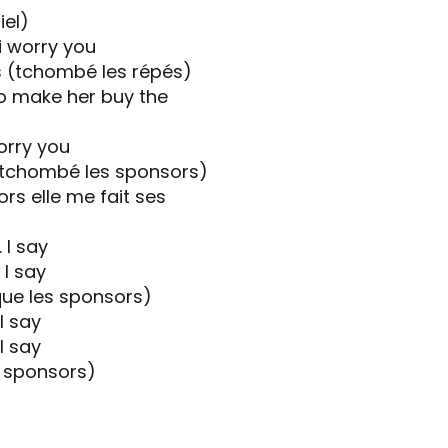
iel)
 worry you
s (tchombé les répés)
to make her buy the
worry you
(tchombé les sponsors)
ors elle me fait ses
 I say
 I say
 que les sponsors)
 I say
 I say
s sponsors)