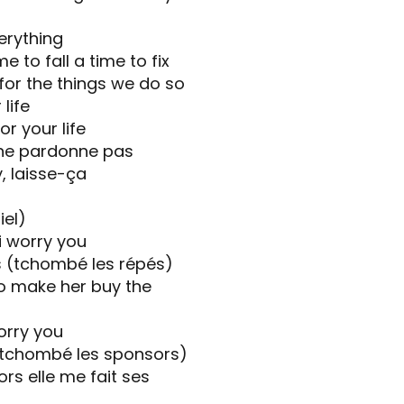
verything
e to fall a time to fix
for the things we do so
life
r your life
ne pardonne pas
, laisse-ça
iel)
 worry you
s (tchombé les répés)
to make her buy the
worry you
(tchombé les sponsors)
ors elle me fait ses