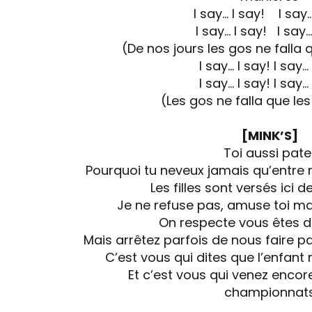
I say… I say! I say…
I say… I say! I say…
(De nos jours les gos ne falla
I say… I say! I say…
I say… I say! I say…
(Les gos ne falla que le
[MINK’S]
Toi aussi pate
Pourquoi tu neveux jamais qu’entre no
Les filles sont versés ici 
Je ne refuse pas, amuse toi ma
On respecte vous êtes 
Mais arrêtez parfois de nous faire 
C’est vous qui dites que l’enfant
Et c’est vous qui venez encor
championnat