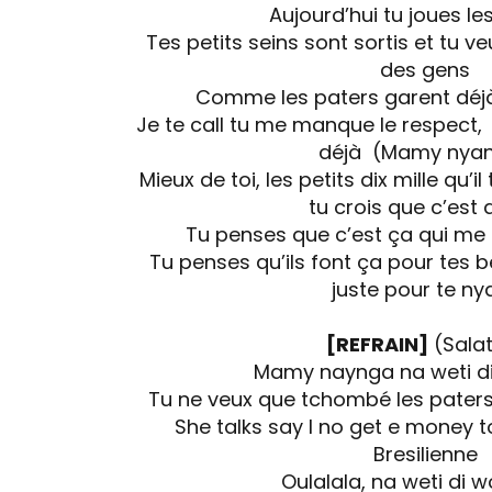
Aujourd’hui tu joues l
Tes petits seins sont sortis et tu v
des gens
Comme les paters garent déjà
Je te call tu me manque le respect, 
déjà (Mamy nya
Mieux de toi, les petits dix mille qu’i
tu crois que c’est 
Tu penses que c’est ça qui m
Tu penses qu’ils font ça pour tes 
juste pour te ny
[REFRAIN]
(Salat
Mamy naynga na weti di
Tu ne veux que tchombé les pater
She talks say I no get e money 
Bresilienne
Oulalala, na weti di 