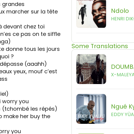
es grandes
Ndolo
eux marcher sur la tête
HENRI DI
 devant chez toi
n’es ce pas on te siffle
nga)
Some Translations
l te donne tous les jours
quoi ?
e dépasse (aaahh)
DOUMB
beaux yeux, mouf c’est
X-MALEY
ass
iel)
 worry you
Ngué K
s (tchombé les répés)
EDDY YÙA
to make her buy the
worry you