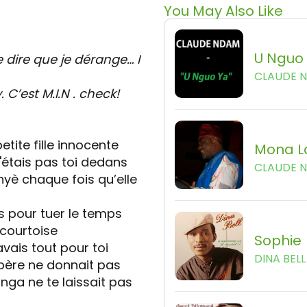
You May Also Like
U Nguo
dire que je dérange… I
CLAUDE 
. C’est M.I.N . check!
etite fille innocente
Mona L
'étais pas toi dedans
CLAUDE 
 nyè chaque fois qu’elle
s pour tuer le temps
 courtoise
Sophie
 avais tout pour toi
DINA BELL
 père ne donnait pas
nga ne te laissait pas