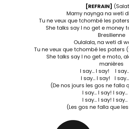
[REFRAIN]
(Salat
Mamy naynga na weti di
Tu ne veux que tchombé les pater
She talks say I no get e money 
Bresilienne
Oulalala, na weti di 
Tu ne veux que tchombé les paters 
She talks say I no get e moto, al
manières
I say… I say! I say…
I say… I say! I say…
(De nos jours les gos ne falla
I say… I say! I say…
I say… I say! I say…
(Les gos ne falla que le