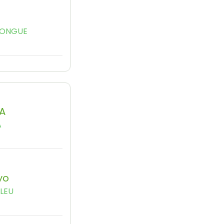
KONGUE
A
A
yo
LEU