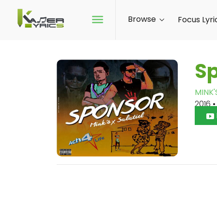
Browse
Focus Lyri
S
MINK'
2016