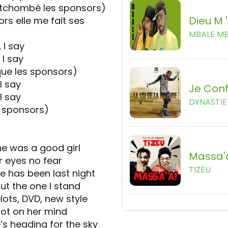
(tchombé les sponsors)
Dieu M 
ors elle me fait ses
MBALE M
 I say
 I say
 que les sponsors)
 I say
Je Con
 I say
DYNASTIE 
s sponsors)
he was a good girl
Massa'
r eyes no fear
TIZEU
 has been last night
t the one I stand
elots, DVD, new style
 got on her mind
’s heading for the sky