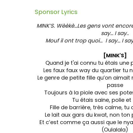
Sponsor
Lyrics
MINK’S. Wèèkè…Les gens vont encore 
say… I say..
Mouf il ont trop quoi… I say… I say
[MINK'S]
Quand je t'ai connu tu étais une p
Les faux faux way du quartier tu n
Le genre de petite fille qu’on aimait
passe
Toujours à la piole avec ses pote
Tu étais saine, polie et
Fille de barrière, très calme, tu
Le lait aux gars du kwat, non ton
Et c’est comme ça aussi que le nya
(Oulalala)