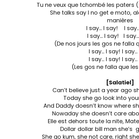
Tu ne veux que tchombé les paters 
She talks say I no get e moto, al
manières
I say… I say! I say…
I say… I say! I say…
(De nos jours les gos ne falla
I say… I say! I say…
I say… I say! I say…
(Les gos ne falla que le
[Salatiel]
Can’t believe just a year ago s
Today she go look into you
And Daddy doesn’t know where she
Nowaday she doesn’t care abou
Elle est dehors toute la nite, Mat
Dollar dollar bill man she’s
She go kum, she not care, right she