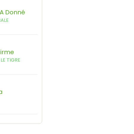
'a Donné
BALE
firme
LE TIGRE
a