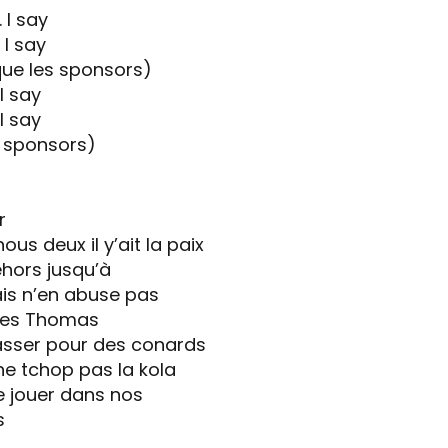
 I say
 I say
 que les sponsors)
 I say
 I say
s sponsors)
r
us deux il y’ait la paix
dehors jusqu’à
is n’en abuse pas
des Thomas
passer pour des conards
 ne tchop pas la kola
e jouer dans nos
s