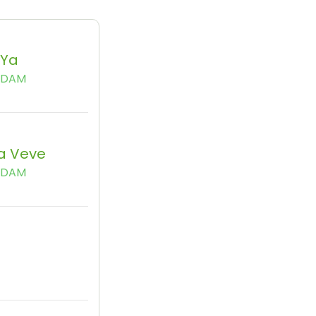
 Ya
NDAM
a Veve
NDAM