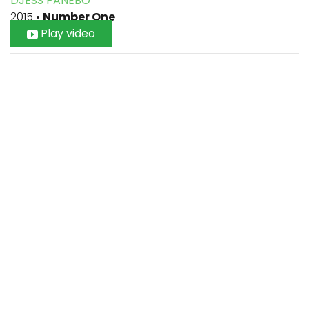
DJESS PANEBO
2015
•
Number One
Play video