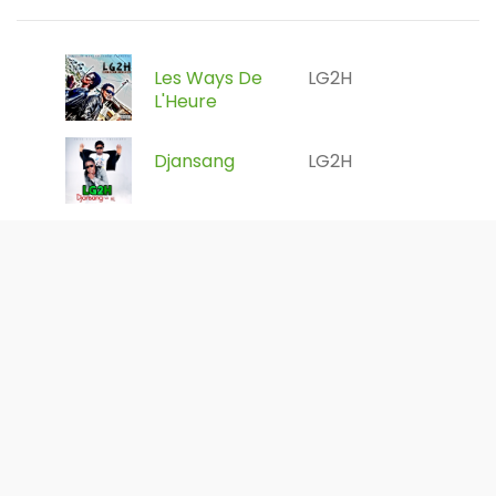
Les Ways De
LG2H
L'Heure
Djansang
LG2H