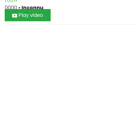
LG2H
0000
•
Inconnu
Play video