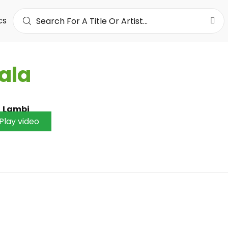
cs
ala
•
Lambi
Play video