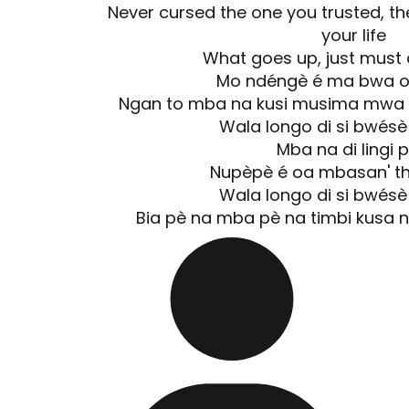
Never cursed the one you trusted, th
your life
What goes up, just mus
Mo ndéngè é ma bwa o 
Ngan to mba na kusi musima mwa l
Wala longo di si bwés
Mba na di lingi 
Nupèpè é oa mbasan' tha
Wala longo di si bwés
Bia pè na mba pè na timbi kusa nu