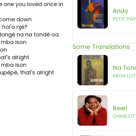
e one you loved once in
Andy
t come down
PETIT PA
ńol'a njé?
ongè na na tondé oa.
è mba ison
Some Translations
pon
t's alright
è mba ison
Na Tond
pèpè, that's alright
EBOA LOT
Bwel
CHARLOT