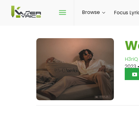
Browse
Focus Lyri
W
H3riQ
2023