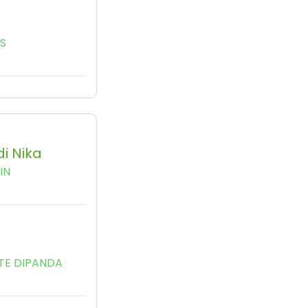
YS
i Nika
IN
TE DIPANDA