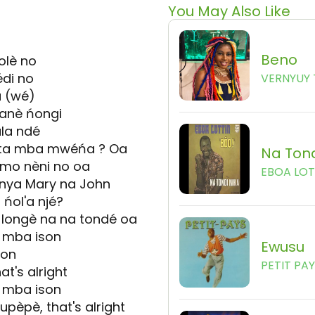
You May Also Like
Beno
olè no
di no
VERNYUY 
a (wé)
ianè ńongi
ala ndé
 ta mba mwéńa ? Oa
Na Tond
mo nèni no oa
EBOA LOT
i nya Mary na John
ńol'a njé?
longè na na tondé oa
è mba ison
Ewusu
pon
PETIT PA
t's alright
è mba ison
pèpè, that's alright