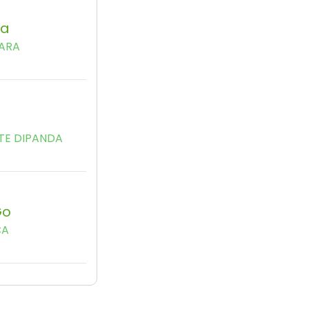
ba
MARA
TE DIPANDA
Go
CA