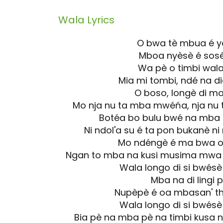
Wala
Lyrics
O bwa tè mbua é y
Mboa nyèsè é sosé
Wa pè o timbi wal
Mia mi tombi, ndé na d
O boso, longè di m
Mo nja nu ta mba mwéńa, nja nu
Botéa bo bulu bwé na mba 
Ni ndol'a su é ta pon bukanè n
Mo ndéngè é ma bwa o 
Ngan to mba na kusi musima mwa 
Wala longo di si bwés
Mba na di lingi 
Nupèpè é oa mbasan' tha
Wala longo di si bwés
Bia pè na mba pè na timbi kusa nu