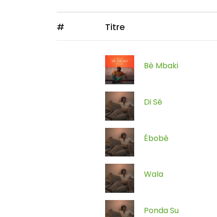
#
Titre
Bè Mbaki
Di Sé
Ébobè
Wala
Ponda Su