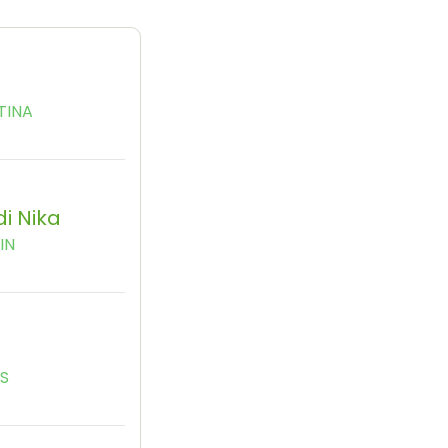
TINA
i Nika
IN
YS