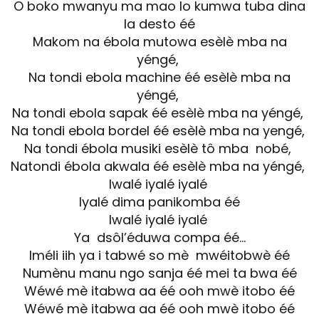
O boko mwanyu ma mao lo kumwa tuba dina
la desto éé
Makom na ébola mutowa esèlè mba na
yéngé,
Na tondi ebola machine éé esèlè mba na
yéngé,
Na tondi ebola sapak éé esèlè mba na yéngé,
Na tondi ebola bordel éé esèlè mba na yengé,
Na tondi ébola musiki esèlè tô mba nobé,
Natondi ébola akwala éé esèlè mba na yéngé,
Iwalé iyalé iyalé
Iyalé dima panikomba éé
Iwalé iyalé iyalé
Ya dsôl’éduwa compa éé…
Iméli iih ya i tabwé so mè mwéitobwè éé
Numènu manu ngo sanja éé mei ta bwa éé
Wéwé mè itabwa aa éé ooh mwè itobo éé
Wéwé mè itabwa aa éé ooh mwè itobo éé