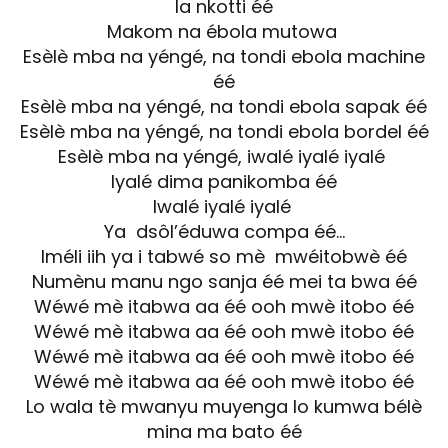
la nkotti éé
Makom na ébola mutowa
Esèlè mba na yéngé, na tondi ebola machine
éé
Esèlè mba na yéngé, na tondi ebola sapak éé
Esèlè mba na yéngé, na tondi ebola bordel éé
Esèlè mba na yéngé, iwalé iyalé iyalé
Iyalé dima panikomba éé
Iwalé iyalé iyalé
Ya dsôl’éduwa compa éé…
Iméli iih ya i tabwé so mè mwéitobwè éé
Numènu manu ngo sanja éé mei ta bwa éé
Wéwé mè itabwa aa éé ooh mwè itobo éé
Wéwé mè itabwa aa éé ooh mwè itobo éé
Wéwé mè itabwa aa éé ooh mwè itobo éé
Wéwé mè itabwa aa éé ooh mwè itobo éé
Lo wala tè mwanyu muyenga lo kumwa bélè
mina ma bato éé