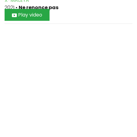
X-MALEYA
2021
•
Ne renonce pas
Play video