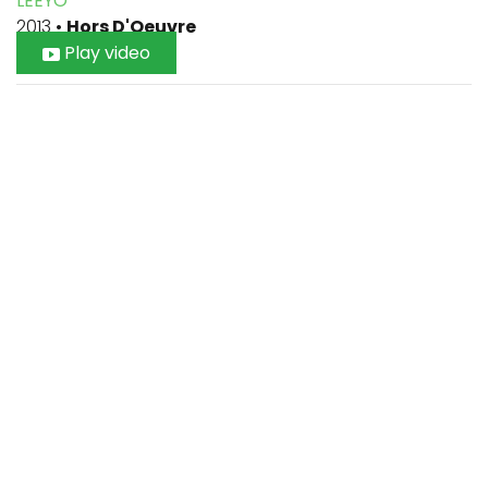
LEEYO
2013
•
Hors D'Oeuvre
Play video