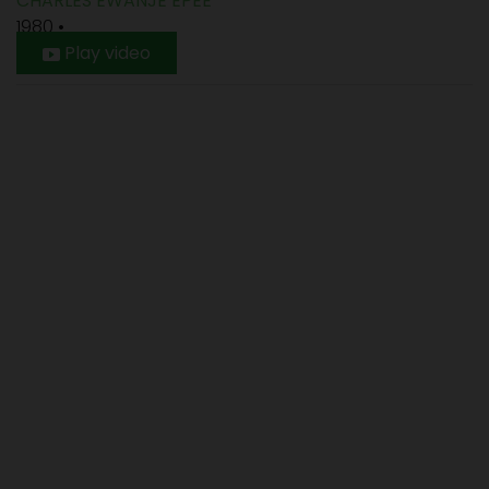
CHARLES EWANJE EPEE
1980
•
Play video