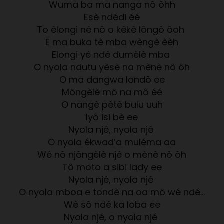
Wuma ba ma nanga nô ôhh
Esè ndédi éé
To élongi né nô o kéké lôngô ôoh
E ma buka tè mba wèngè èèh
Elongi yé ndé dumèlè mba
O nyola ndutu yèsè na mènè nô ôh
O ma dangwa londô ee
Môngèlè mô na mô éé
O nangè pètè bulu uuh
Iyô isi bè ee
Nyola njé, nyola njé
O nyola ékwad’a muléma aa
Wé nô njôngèlè njé o mènè nô ôh
Tô moto a sibi lady ee
Nyola njé, nyola njé
O nyola mboa e tondè na oa mô wé ndé…
Wé sô ndé ka loba ee
Nyola njé, o nyola njé