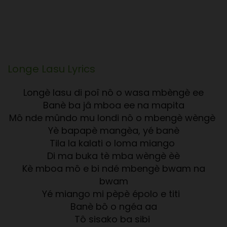
Longe Lasu
Lyrics
Longè lasu di poî nô o wasa mbèngè ee
Banè ba jâ mboa ee na mapita
Mô nde mûndo mu londi nô o mbengè wèngè
Yè bapapè mangèa, yé banè
Tila la kalati o loma miango
Di ma buka tè mba wèngè èè
Kè mboa mô e bi ndé mbengè bwam na
bwam
Yé miango mi pèpè épolo e titi
Banè bô o ngéa aa
Tô sisako ba sibi