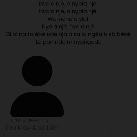
Nyola njé, o nyola njé
Nyola njé, o nyola njé
Wamènè o sibi
Nyola njé, nyola njé
Oi bi na to ébè nde nja o su la ngéa bisô bèsè
Lé pon nde minyangadu
Added by : Olivier Charly
You May Also Like