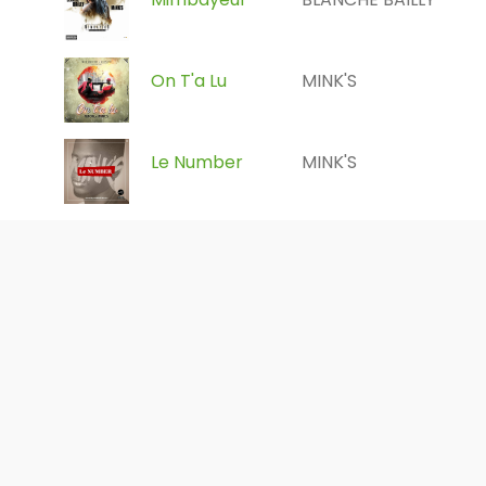
On T'a Lu
MINK'S
Le Number
MINK'S