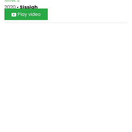
MINK'S
2020
•
Sissiah
Play video