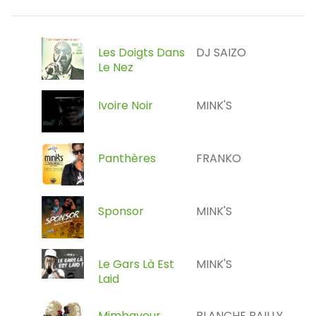
Les Doigts Dans
DJ SAIZO
Le Nez
Ivoire Noir
MINK'S
Panthères
FRANKO
Sponsor
MINK'S
Le Gars Là Est
MINK'S
Laid
Mimbayeur
BLANCHE BAILLY