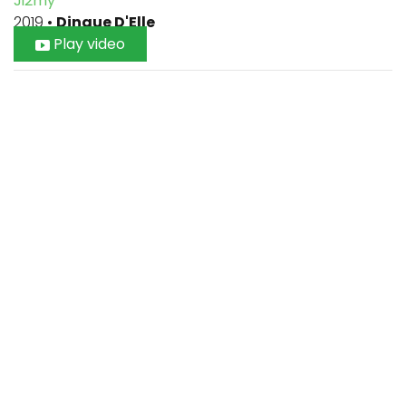
Ji2my
2019
•
Dingue D'Elle
Play video