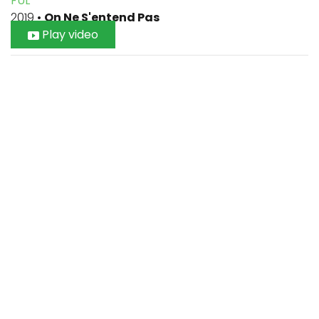
FUL
2019
•
On Ne S'entend Pas
Play video