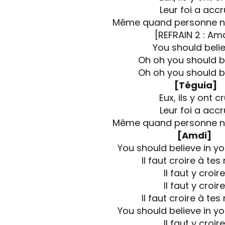
Leur foi a accr
Même quand personne ne
[REFRAIN 2 : Am
You should beli
Oh oh you should b
Oh oh you should b
[Téguia]
Eux, ils y ont c
Leur foi a accr
Même quand personne ne
[Amdi]
You should believe in y
Il faut croire à tes
Il faut y croire
Il faut y croire
Il faut croire à tes
You should believe in y
Il faut y croire