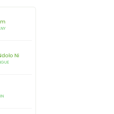
am
ANY
Ndolo Ni
NGUE
e
IN