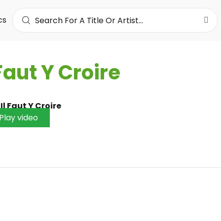
cs
 Faut Y Croire
•
Il Faut Y Croire
Play video