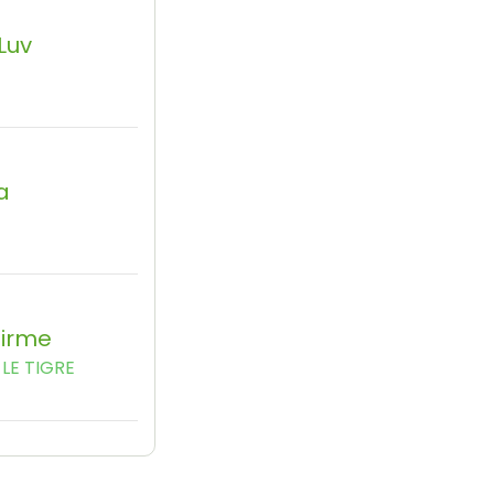
 Luv
a
firme
LE TIGRE