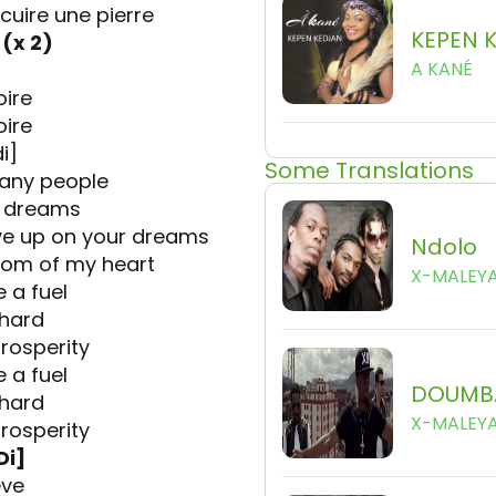
cuire une pierre
KEPEN 
 (x 2)
A KANÉ
oire
oire
i]
Some Translations
any people
ir dreams
give up on your dreams
Ndolo
tom of my heart
X-MALEY
 a fuel
 hard
rosperity
 a fuel
DOUMB
 hard
X-MALEY
rosperity
Di]
eve