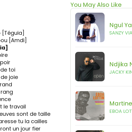
You May Also Like
Ngul Y
o [Téguia]
SANZY VI
ou [Amdi]
ia]
oire
poir
Ndjika 
de toi
JACKY KI
de joie
grand
 rang
ence
Martin
 le travail
EBOA LOT
reuves sont de taille
resse tu la cailles
ront un jour fier