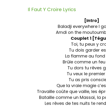
Il Faut Y Croire
Lyrics
[Intro]
Baladji everywhere I g
Amdi on the moutoumb
Couplet 1 [Tégu
Toi, tu peux y cr
Tu dois garder es
La flamme au fond 
Brûle comme un feu 
Tu dors tu rêves 
Tu veux le premier
Tu as pris consci
Que la vraie magie c’est
Travaille coûte que vaille, les ép
Bataille comme un Massaï, la pa
Les rêves de tes nuits te rend