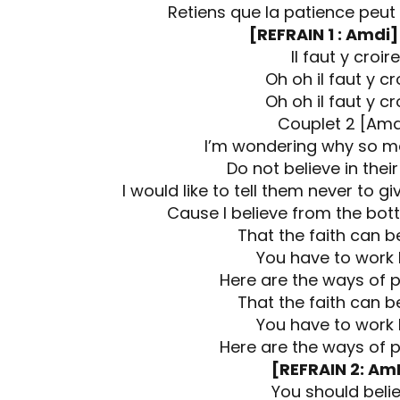
Retiens que la patience peut 
[REFRAIN 1 : Amdi]
Il faut y croire
Oh oh il faut y cr
Oh oh il faut y cr
Couplet 2 [Amd
I’m wondering why so m
Do not believe in the
I would like to tell them never to 
Cause I believe from the bot
That the faith can be
You have to work
Here are the ways of p
That the faith can be
You have to work
Here are the ways of p
[REFRAIN 2: Am
You should beli