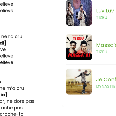
elieve
Luv Luv
elieve
TIZEU
u
e l’a cru
di]
Massa'
eve
TIZEU
elieve
elieve
Je Con
u
DYNASTIE 
ne m’a cru
ia]
or, ne dors pas
croche pas
croche-toi