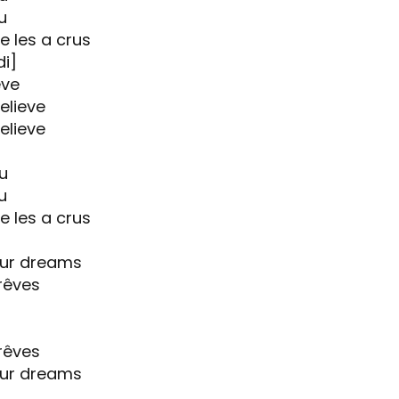
u
 les a crus
di]
eve
elieve
elieve
ru
u
 les a crus
our dreams
 rêves
 rêves
our dreams