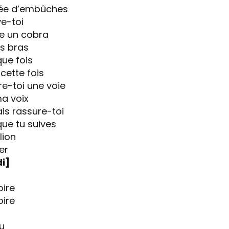
mée d’embûches
ve-toi
me un cobra
s bras
que fois
cette fois
vre-toi une voie
ma voix
is rassure-toi
que tu suives
lion
er
i]
oire
oire
ru