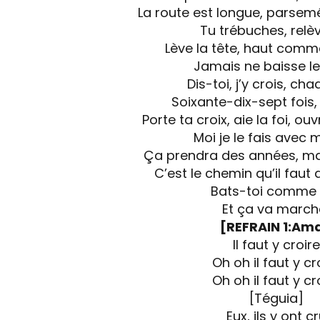
La route est longue, parse
Tu trébuches, relè
Lève la tête, haut com
Jamais ne baisse le
Dis-toi, j’y crois, cha
Soixante-dix-sept fois, 
Porte ta croix, aie la foi, ou
Moi je le fais avec 
Ça prendra des années, ma
C’est le chemin qu’il faut 
Bats-toi comme 
Et ça va march
[REFRAIN 1:Amd
Il faut y croire
Oh oh il faut y cr
Oh oh il faut y cr
[Téguia]
Eux, ils y ont c