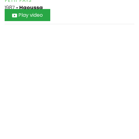
PETIT PAYS
1987
•
Haoussa
Play video