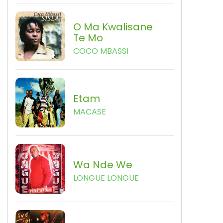
O Ma Kwalisane
Te Mo
COCO MBASSI
Etam
MACASE
Wa Nde We
LONGUE LONGUE