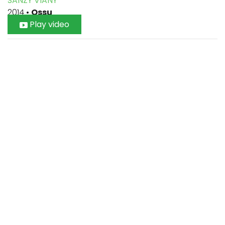
SANZY VIANY
2014
•
Ossu
Play video