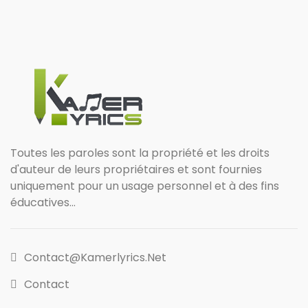
Toutes les paroles sont la propriété et les droits
d'auteur de leurs propriétaires et sont fournies
uniquement pour un usage personnel et à des fins
éducatives...
Contact@kamerlyrics.net
Contact