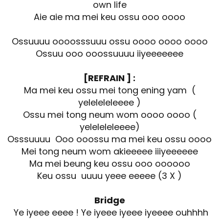
own life
Aie aie ma mei keu ossu ooo oooo
Ossuuuu oooosssuuu ossu oooo oooo oooo
Ossuu ooo ooossuuuu iiyeeeeeee
[REFRAIN ] :
Ma mei keu ossu mei tong ening yam (
yeleleleleeee )
Ossu mei tong neum wom oooo oooo (
yeleleleleeee)
Osssuuuu Ooo ooossu ma mei keu ossu oooo
Mei tong neum wom akieeeee iiiyeeeeee
Ma mei beung keu ossu ooo oooooo
Keu ossu uuuu yeee eeeee (3 X )
Bridge
Ye iyeee eeee ! Ye iyeee iyeee iyeeee ouhhhh