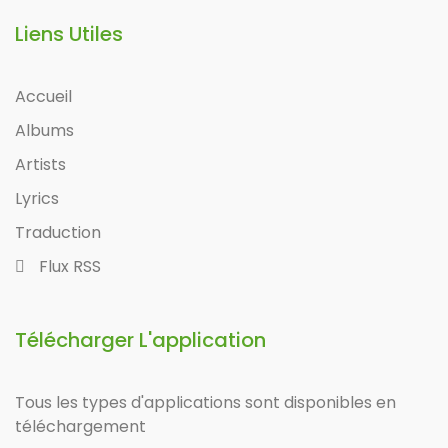
Liens Utiles
Accueil
Albums
Artists
Lyrics
Traduction
Flux RSS
Télécharger L'application
Tous les types d'applications sont disponibles en
téléchargement