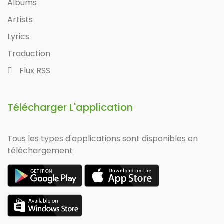
Albums
Artists
Lyrics
Traduction
Flux RSS
Télécharger L'application
Tous les types d'applications sont disponibles en
téléchargement