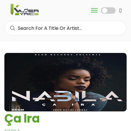
Ça Ira