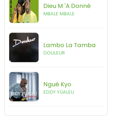
Dieu M 'a Donné
MBALE MBALE
Lambo La Tamba
DOULEUR
Ngué Kyo
EDDY YÙALEU