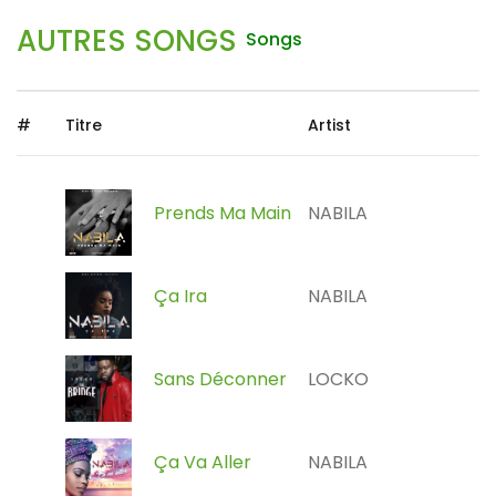
AUTRES SONGS
Songs
#
Titre
Artist
Prends Ma Main
NABILA
Ça Ira
NABILA
Sans Déconner
LOCKO
Ça Va Aller
NABILA