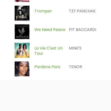
Tromper
TZY PANCHAK
We Need Peace
PIT BACCARDI
La Vie C'est Un
MINK'S
Tour
Pardons Pars
TENOR