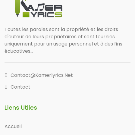
Toutes les paroles sont la propriété et les droits
d'auteur de leurs propriétaires et sont fournies
uniquement pour un usage personnel et à des fins
éducatives...
Contact@kamerlyrics.net
Contact
Liens Utiles
Accueil