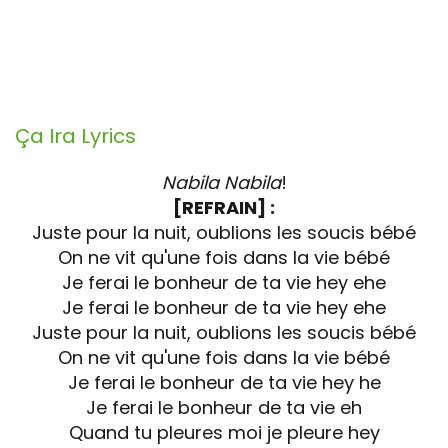
Ça Ira
Lyrics
Nabila Nabila
!
[REFRAIN] :
Juste pour la nuit, oublions les soucis bébé
On ne vit qu'une fois dans la vie bébé
Je ferai le bonheur de ta vie hey ehe
Je ferai le bonheur de ta vie hey ehe
Juste pour la nuit, oublions les soucis bébé
On ne vit qu'une fois dans la vie bébé
Je ferai le bonheur de ta vie hey he
Je ferai le bonheur de ta vie eh
Quand tu pleures moi je pleure hey