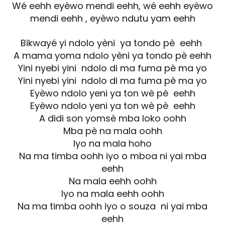
Wé eehh eyèwo mendi eehh, wé eehh eyèwo
mendi eehh , eyèwo ndutu yam eehh
Bikwayé yi ndolo yèni ya tondo pè eehh
A mama yoma ndolo yèni ya tondo pè eehh
Yini nyebi yini ndolo di ma fuma pè ma yo
Yini nyebi yini ndolo di ma fuma pè ma yo
Eyèwo ndolo yeni ya ton wè pè eehh
Eyèwo ndolo yeni ya ton wè pè eehh
A didi son yomsè mba loko oohh
Mba pè na mala oohh
Iyo na mala hoho
Na ma timba oohh iyo o mboa ni yai mba
eehh
Na mala eehh oohh
Iyo na mala eehh oohh
Na ma timba oohh iyo o souza ni yai mba
eehh