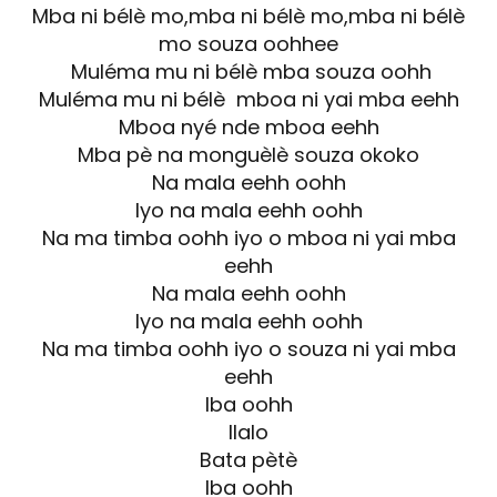
Mba ni bélè mo,mba ni bélè mo,mba ni bélè
mo souza oohhee
Muléma mu ni bélè mba souza oohh
Muléma mu ni bélè mboa ni yai mba eehh
Mboa nyé nde mboa eehh
Mba pè na monguèlè souza okoko
Na mala eehh oohh
Iyo na mala eehh oohh
Na ma timba oohh iyo o mboa ni yai mba
eehh
Na mala eehh oohh
Iyo na mala eehh oohh
Na ma timba oohh iyo o souza ni yai mba
eehh
Iba oohh
Ilalo
Bata pètè
Iba oohh