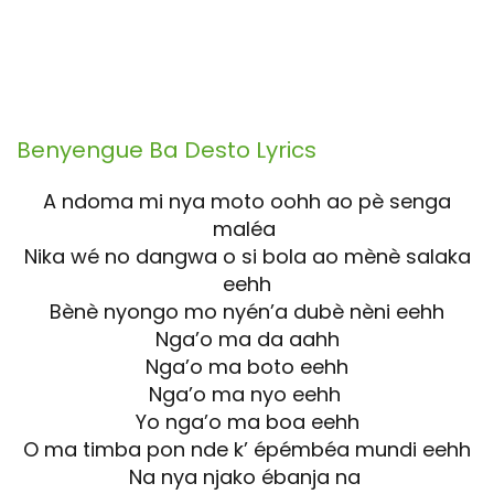
Benyengue Ba Desto
Lyrics
A ndoma mi nya moto oohh ao pè senga
maléa
Nika wé no dangwa o si bola ao mènè salaka
eehh
Bènè nyongo mo nyén’a dubè nèni eehh
Nga’o ma da aahh
Nga’o ma boto eehh
Nga’o ma nyo eehh
Yo nga’o ma boa eehh
O ma timba pon nde k’ épémbéa mundi eehh
Na nya njako ébanja na