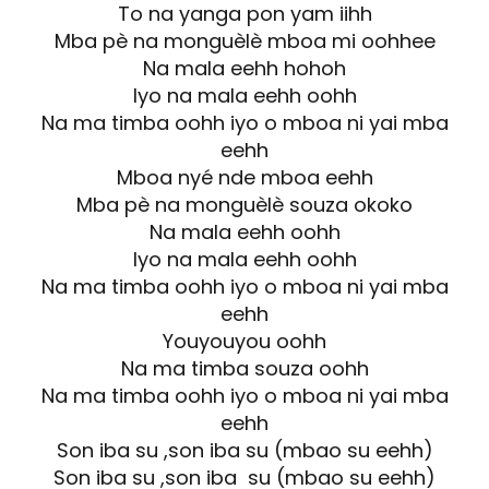
To na yanga pon yam iihh
Mba pè na monguèlè mboa mi oohhee
Na mala eehh hohoh
Iyo na mala eehh oohh
Na ma timba oohh iyo o mboa ni yai mba
eehh
Mboa nyé nde mboa eehh
Mba pè na monguèlè souza okoko
Na mala eehh oohh
Iyo na mala eehh oohh
Na ma timba oohh iyo o mboa ni yai mba
eehh
Youyouyou oohh
Na ma timba souza oohh
Na ma timba oohh iyo o mboa ni yai mba
eehh
Son iba su ,son iba su (mbao su eehh)
Son iba su ,son iba su (mbao su eehh)