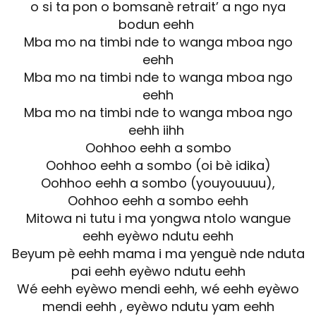
o si ta pon o bomsanè retrait’ a ngo nya
bodun eehh
Mba mo na timbi nde to wanga mboa ngo
eehh
Mba mo na timbi nde to wanga mboa ngo
eehh
Mba mo na timbi nde to wanga mboa ngo
eehh iihh
Oohhoo eehh a sombo
Oohhoo eehh a sombo (oi bè idika)
Oohhoo eehh a sombo (youyouuuu),
Oohhoo eehh a sombo eehh
Mitowa ni tutu i ma yongwa ntolo wangue
eehh eyèwo ndutu eehh
Beyum pè eehh mama i ma yenguè nde nduta
pai eehh eyèwo ndutu eehh
Wé eehh eyèwo mendi eehh, wé eehh eyèwo
mendi eehh , eyèwo ndutu yam eehh