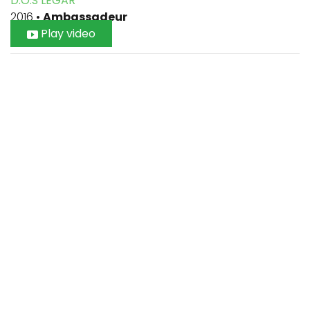
D.O.S LEGAR
2016
•
Ambassadeur
Play video