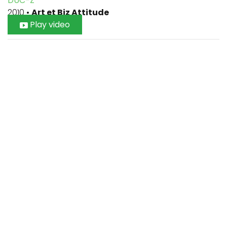
DUC-Z
2010
•
Art et Biz Attitude
Play video