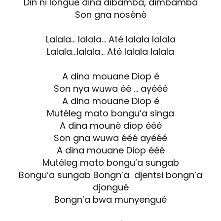
Din ni longuè dina dibamba, dimbamba
Son gna nosènè
Lalala… lalala… Até lalala lalala
Lalala…lalala… Até lalala lalala
A dina mouane Diop é
Son nya wuwa éé … ayééé
A dina mouane Diop é
Mutéleg mato bongu’a singa
A dina mounè diop ééé
Son gna wuwa ééé ayééé
A dina mouane Diop ééé
Mutéleg mato bongu’a sungab
Bongu’a sungab Bongn’a djentsi bongn’a
djongué
Bongn’a bwa munyengué