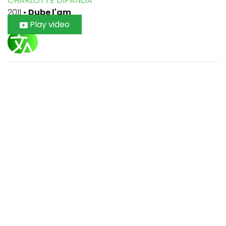
CHARLOTTE DIPANDA
2011
•
Dube l'am
Play video