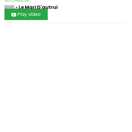
NJOHREUR
1996
•
Le Mari D'autrui
Play video