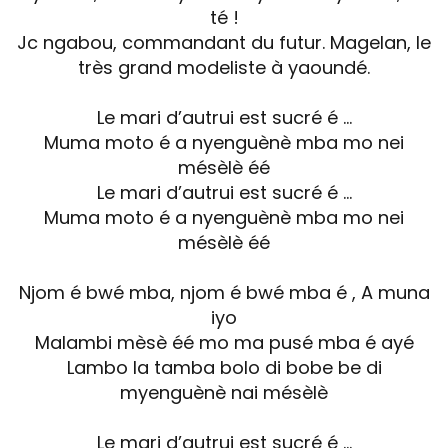
té !
Jc ngabou, commandant du futur. Magelan, le
très grand modeliste à yaoundé.
Le mari d’autrui est sucré é …
Muma moto é a nyenguènè mba mo nei
mésèlè éé
Le mari d’autrui est sucré é …
Muma moto é a nyenguènè mba mo nei
mésèlè éé
Njom é bwé mba, njom é bwé mba é , A muna
iyo
Malambi mèsè éé mo ma pusé mba é ayé
Lambo la tamba bolo di bobe be di
myenguènè nai mésèlè
Le mari d’autrui est sucré é …