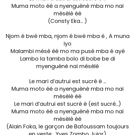
Muma moto éé a nyenguènè mba mo nai
mésèlè éé
(Consty Eka… )
Njom é bwé mba, njom é bwé mba é , A muna
iyo
Malambi mèsè éé mo ma pusé mba é ayé
Lambo la tamba bolo di bobe be di
myenguènè nai mésèlè
Le mari d’autrui est sucré é …
Muma moto éé a nyenguènè mba mo nai
mésèlè éé
Le mari d’autrui est sucré é (est sucré…)
Muma moto éé a nyenguènè mba mo nai
mésèlè éé
(Alain Foka, le garçon de Bafoussam toujours
en veste… Yves Zombo Juior)