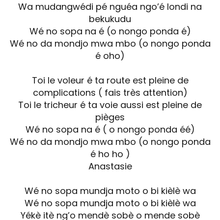
Wa mudangwédi pé nguéa ngo’é londi na
bekukudu
Wé no sopa na é (o nongo ponda é)
Wé no da mondjo mwa mbo (o nongo ponda
é oho)
Toi le voleur é ta route est pleine de
complications ( fais très attention)
Toi le tricheur é ta voie aussi est pleine de
pièges
Wé no sopa na é ( o nongo ponda éé)
Wé no da mondjo mwa mbo (o nongo ponda
é ho ho )
Anastasie
Wé no sopa mundja moto o bi kièlè wa
Wé no sopa mundja moto o bi kièlè wa
Yékè itè ng’o mendè sobè o mende sobè