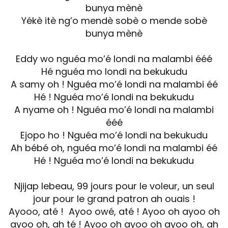
bunya mènè
Yékè itè ng’o mendè sobè o mende sobè
bunya mènè
Eddy wo nguéa mo’é londi na malambi ééé
Hé nguéa mo londi na bekukudu
A samy oh ! Nguéa mo’é londi na malambi éé
Hé ! Nguéa mo’é londi na bekukudu
A nyame oh ! Nguéa mo’é londi na malambi
ééé
Ejopo ho ! Nguéa mo’é londi na bekukudu
Ah bébé oh, nguéa mo’é londi na malambi éé
Hé ! Nguéa mo’é londi na bekukudu
Njijap lebeau, 99 jours pour le voleur, un seul
jour pour le grand patron ah ouais !
Ayooo, até ! Ayoo owé, até ! Ayoo oh ayoo oh
ayoo oh, ah té ! Ayoo oh ayoo oh ayoo oh, ah