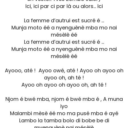
Ici, ici par ci par là ou alors… Ici
La femme d’autrui est sucré é …
Munja moto éé a nyenguènè mba mo nai
mésèlè éé
La femme d’autrui est sucré é …
Munja moto éé a nyenguènè mba mo nai
mésèlè éé
Ayooo, até ! Ayoo owé, até ! Ayoo oh ayoo oh
ayoo oh, ah té !
Ayoo oh ayoo oh ayoo oh, ah té !
Njom é bwé mba, njom é bwé mba é , A muna
iyo
Malambi mèsè éé mo ma pusé mba é ayé
Lambo la tamba bolo di bobe be di
myenguènè nai mésèlè