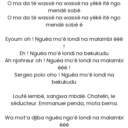
O ma da tè wassé na wassé na yékè itè ngo
mendè sobè
O ma da tè wassé na wassé na yékè itè ngo
mendè sobè é
Eyoum oh ! Nguéa mo’é londi na malambi ééé
!
Eh ! Nguéa mo’é londi na bekukudu
Ah njohreur oh ! Nguéa mo’é londi na malambi
ééé !
Sergeo polo oho ! Nguéa mo’é londi na
bekukudu
Loufé lembè, sangwa mbalè. Chatelin, le
séducteur. Emmanuel penda, mota bema.
Wa mot’a djiba nguéa ngo’é londi na malambi
ééé