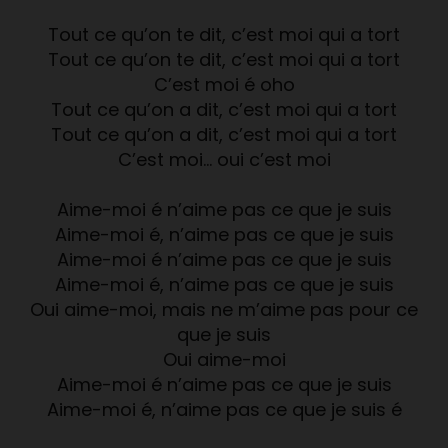
Tout ce qu’on te dit, c’est moi qui a tort
Tout ce qu’on te dit, c’est moi qui a tort
C’est moi é oho
Tout ce qu’on a dit, c’est moi qui a tort
Tout ce qu’on a dit, c’est moi qui a tort
C’est moi… oui c’est moi
Aime-moi é n’aime pas ce que je suis
Aime-moi é, n’aime pas ce que je suis
Aime-moi é n’aime pas ce que je suis
Aime-moi é, n’aime pas ce que je suis
Oui aime-moi, mais ne m’aime pas pour ce
que je suis
Oui aime-moi
Aime-moi é n’aime pas ce que je suis
Aime-moi é, n’aime pas ce que je suis é