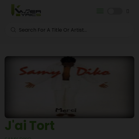
J'ai Tort