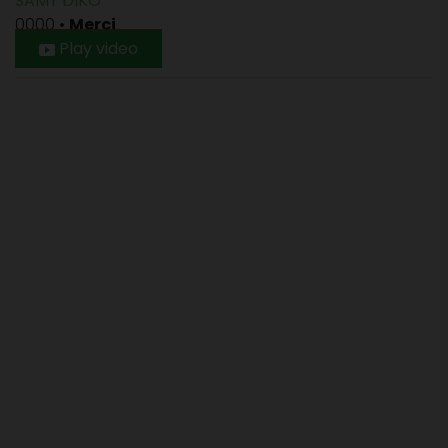
SAMY DIKO
0000
•
Merci
Play video