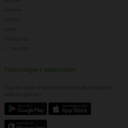
Accueil
Albums
Artists
Lyrics
Traduction
Flux RSS
Télécharger L'application
Tous les types d'applications sont disponibles en
téléchargement