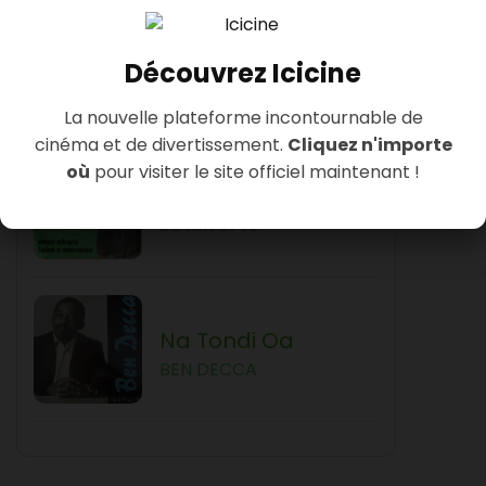
Nanou
Découvrez Icicine
NGUISA
La nouvelle plateforme incontournable de
cinéma et de divertissement.
Cliquez n'importe
où
pour visiter le site officiel maintenant !
Mun' Ekwa
BLACK STYL
Na Tondi Oa
BEN DECCA