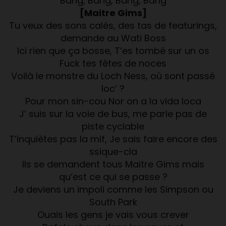
Bang, Bang, Bang, Bang
[Maitre Gims]
Tu veux des sons calés, des tas de featurings,
demande au Wati Boss
Ici rien que ça bosse, T’es tombé sur un os
Fuck tes fêtes de noces
Voilà le monstre du Loch Ness, où sont passé
loc’ ?
Pour mon sin-cou Nor on a la vida loca
J’ suis sur la voie de bus, me parle pas de
piste cyclable
T’inquiètes pas la mif, Je sais faire encore des
ssique-cla
Ils se demandent tous Maitre Gims mais
qu’est ce qui se passe ?
Je deviens un impoli comme les Simpson ou
South Park
Ouais les gens je vais vous crever