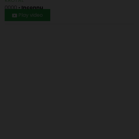
KROTAL
0000
•
Inconnu
Play video