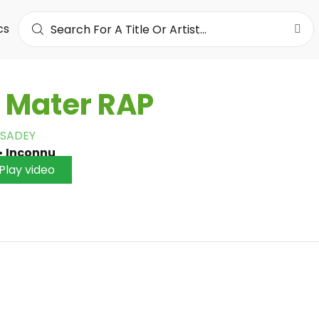
cs
 Mater RAP
 SADEY
•
Inconnu
Play video