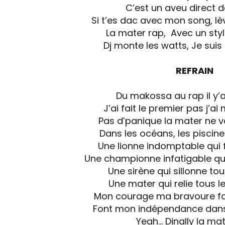
C’est un aveu direct 
Si t’es dac avec mon song, lèv
La mater rap, Avec un sty
Dj monte les watts, Je suis
REFRAIN
Du makossa au rap il y’
J’ai fait le premier pas j’a
Pas d’panique la mater ne v
Dans les océans, les piscine
Une lionne indomptable qui f
Une championne infatigable qui
Une sirène qui sillonne to
Une mater qui relie tous l
Mon courage ma bravoure fon
Font mon indépendance dans 
Yeah… Dinally la ma