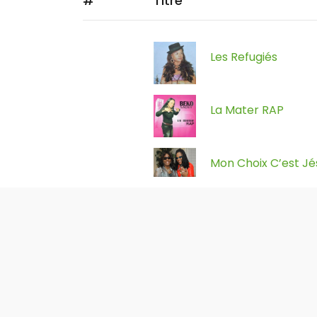
#
Titre
Les Refugiés
La Mater RAP
Mon Choix C’est Jé