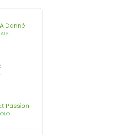
'a Donné
BALE
e
A
t Passion
POLO