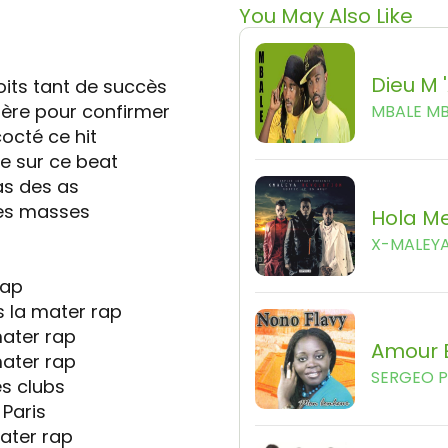
You May Also Like
Dieu M 
oits tant de succès
fière pour confirmer
MBALE M
octé ce hit
e sur ce beat
’as des as
 les masses
Hola M
X-MALEY
Rap
s la mater rap
mater rap
Amour E
ater rap
SERGEO 
es clubs
Paris
ater rap