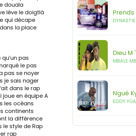
de douala
Prends 
e lève le doigtlà
le qui décape
DYNASTIE 
 dans la place
Dieu M 
a qu’un pas
MBALE M
i marqué le pas
a pas se noyer
s je sais nager
ait dans le rap
Ngué K
 joue en équipe A
EDDY YÙA
us les océans
es continents
t la différence
le style de Rap
ter rap