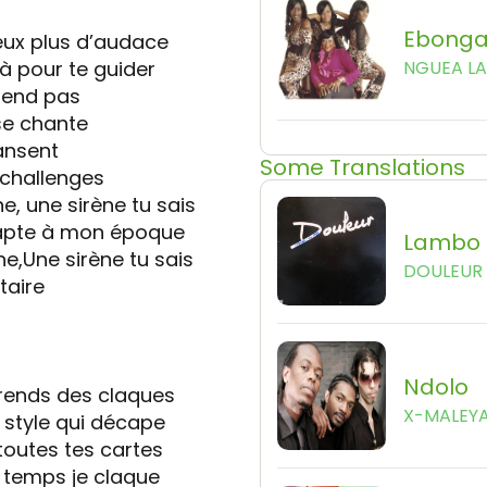
Ebonga
eux plus d’audace
là pour te guider
NGUEA L
tend pas
sse chante
ansent
Some Translations
s challenges
e, une sirène tu sais
dapte à mon époque
Lambo 
e,Une sirène tu sais
DOULEUR
taire
Ndolo
prends des claques
X-MALEY
style qui décape
toutes tes cartes
s temps je claque