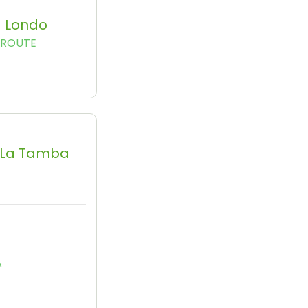
 Londo
AROUTE
La Tamba
A