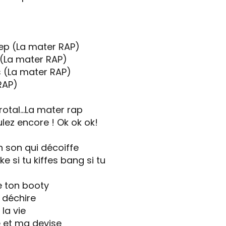
ep (La mater RAP)
s (La mater RAP)
s (La mater RAP)
RAP)
rotal…La mater rap
lez encore ! Ok ok ok!
n son qui décoiffe
 si tu kiffes bang si tu
e ton booty
e déchire
la vie
 et ma devise