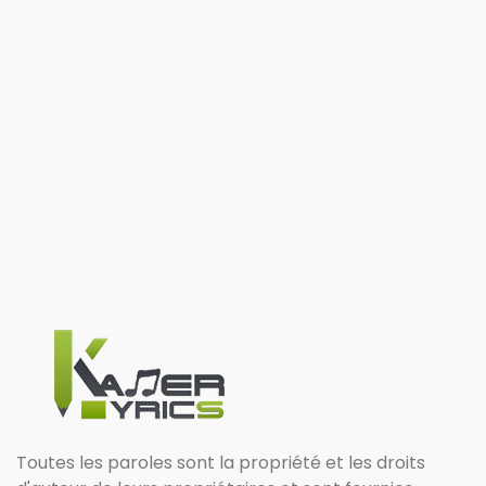
Toutes les paroles sont la propriété et les droits