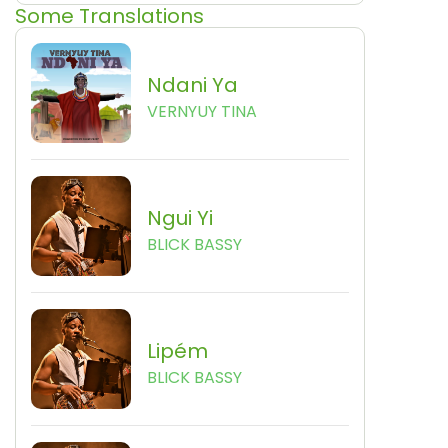
Some Translations
Ndani Ya
VERNYUY TINA
Ngui Yi
BLICK BASSY
Lipém
BLICK BASSY