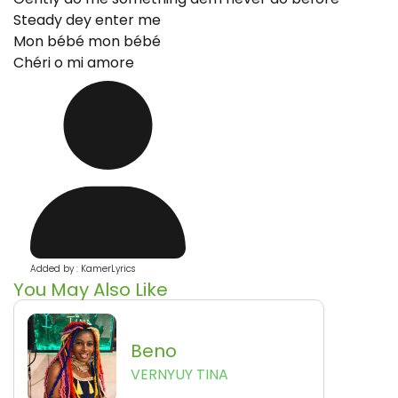
Steady dey enter me
Mon bébé mon bébé
Chéri o mi amore
Added by : KamerLyrics
You May Also Like
Beno
VERNYUY TINA