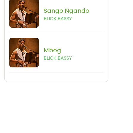
Sango Ngando
BLICK BASSY
Mbog
BLICK BASSY