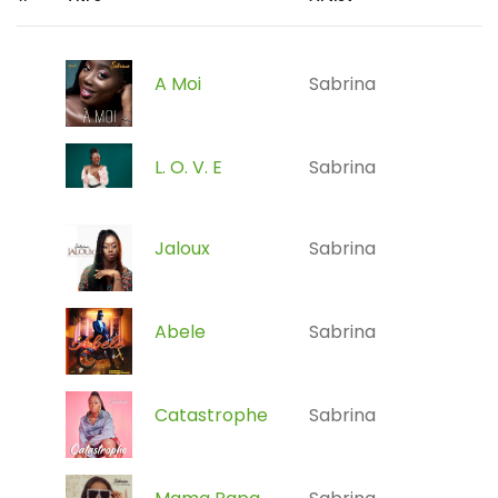
A Moi
Sabrina
L. O. V. E
Sabrina
Jaloux
Sabrina
Abele
Sabrina
Catastrophe
Sabrina