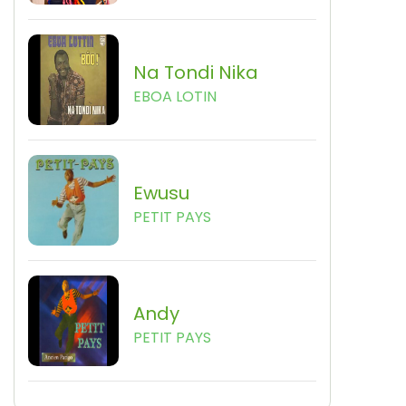
Na Tondi Nika
EBOA LOTIN
Ewusu
PETIT PAYS
Andy
PETIT PAYS