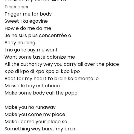
Tinini tinini
Trigger me for body
Sweet lika egovine
How e do me do me
Je ne suis plus concentrée o
Body na icing
I no go lie say me want
Want some taste colonize me
All the authority wey you carry all over the place
Kpo di kpo di kpo kpo di kpo kpo
Beat for my heart to brain kolomental o
Massa le boy est choco
Make some body call the popo
Make you no runaway
Make you come my place
Make i come your place so
Something wey burst my brain