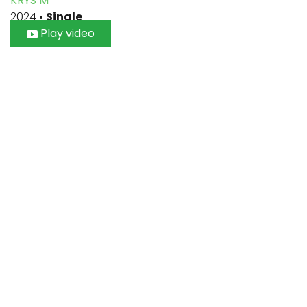
KRYS M
2024
•
Single
Play video