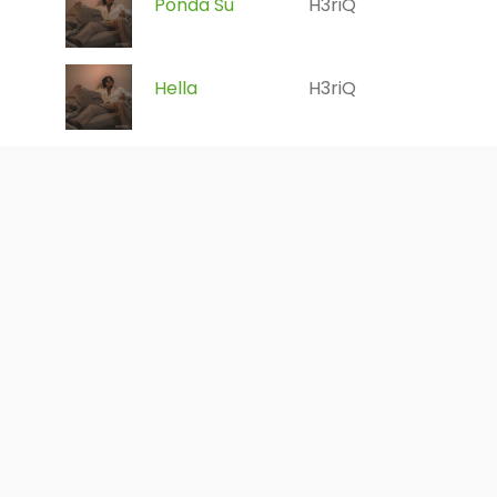
Ponda Su
H3riQ
Hella
H3riQ