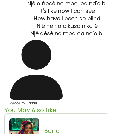
Njé o ńosè no mba, oa nd'o bi
It's like now I can see
How have I been so blind
Njé né no o kusa nika é
Njé désè no mba oa nd'o bi
Added by : Farida
You May Also Like
Beno