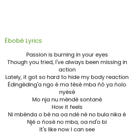
Ébobè
Lyrics
Passion is burning in your eyes
Though you tried, I've always been missing in
action
Lately, it got so hard to hide my body reaction
Édingèding'a ngo é ma tésè mba ńô ya ńolo
nyèsè
Mo nja nu mèndè sontanè
How it feels
Ni mbénda o bè na oa ndé né no bula nika é
Njé o ńosè no mba, oa nd'o bi
It's like now I can see