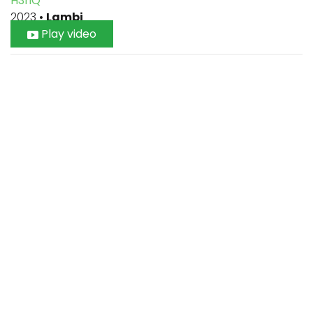
H3riQ
2023
•
Lambi
Play video