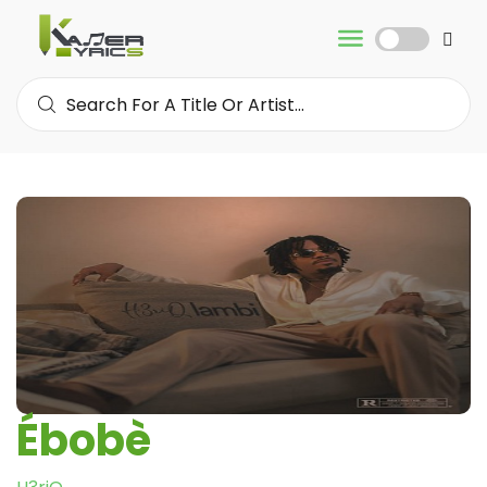
Ébobè