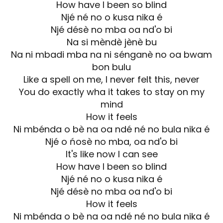
How have I been so blind
Njé né no o kusa nika é
Njé désè no mba oa nd'o bi
Na si mèndè jènè bu
Na ni mbadi mba na ni sénganè no oa bwam
bon bulu
Like a spell on me, I never felt this, never
You do exactly wha it takes to stay on my
mind
How it feels
Ni mbénda o bè na oa ndé né no bula nika é
Njé o ńosè no mba, oa nd'o bi
It's like now I can see
How have I been so blind
Njé né no o kusa nika é
Njé désè no mba oa nd'o bi
How it feels
Ni mbénda o bè na oa ndé né no bula nika é