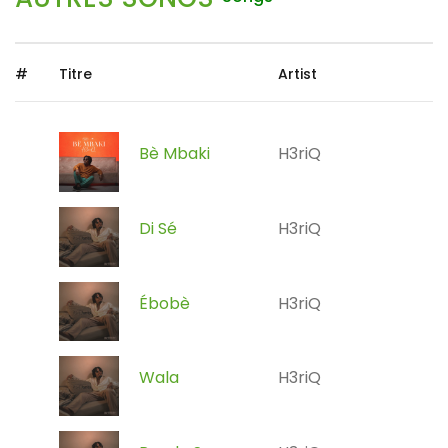
#
Titre
Artist
Bè Mbaki
H3riQ
Di Sé
H3riQ
Ébobè
H3riQ
Wala
H3riQ