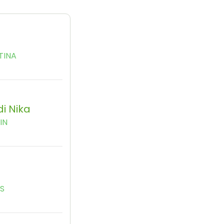
TINA
i Nika
IN
YS