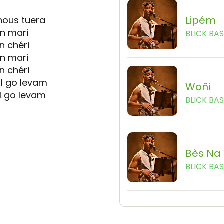
Lipém
 nous tuera
n mari
BLICK BA
n chéri
n mari
n chéri
 I go levam
Woñi
 I go levam
BLICK BA
Bès Na
BLICK BA