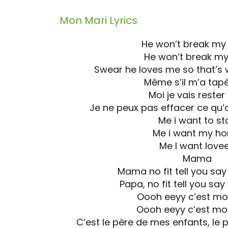
Mon Mari
Lyrics
He won’t break my
He won’t break my
Swear he loves me so that’s w
Même s’il m’a tap
Moi je vais rester
Je ne peux pas effacer ce qu’
Me i want to st
Me i want my h
Me I want love
Mama
Mama no fit tell you say
Papa, no fit tell you say
Oooh eeyy c’est mo
Oooh eeyy c’est mo
C’est le père de mes enfants, le