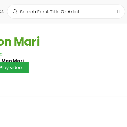
cs
on Mari
a
•
Mon Mari
Play video