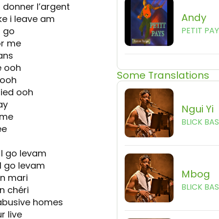
t donner l’argent
Andy
e i leave am
r go
PETIT PA
or me
ans
é ooh
Some Translations
 ooh
pied ooh
ay
Ngui Yi
ome
BLICK BA
ee
 I go levam
 I go levam
Mbog
n mari
BLICK BA
n chéri
n abusive homes
r live