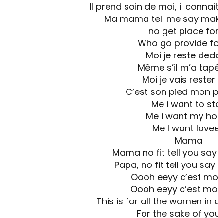
Il prend soin de moi, il connai
Ma mama tell me say mak
I no get place fo
Who go provide f
Moi je reste ded
Même s’il m’a tap
Moi je vais rester
C’est son pied mon 
Me i want to st
Me i want my h
Me I want love
Mama
Mama no fit tell you say
Papa, no fit tell you say
Oooh eeyy c’est mo
Oooh eeyy c’est mo
This is for all the women i
For the sake of you