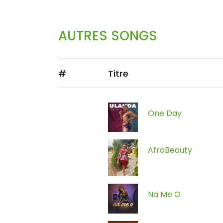
AUTRES SONGS
#
Titre
One Day
AfroBeauty
Na Me O