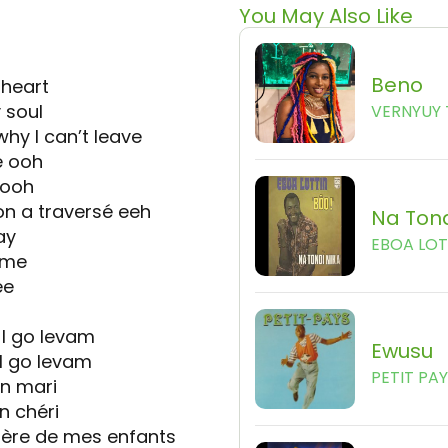
You May Also Like
Beno
 heart
 soul
VERNYUY 
hy I can’t leave
é ooh
 ooh
on a traversé eeh
Na Tond
ay
EBOA LOT
ome
ee
 I go levam
Ewusu
 I go levam
PETIT PA
n mari
n chéri
 père de mes enfants