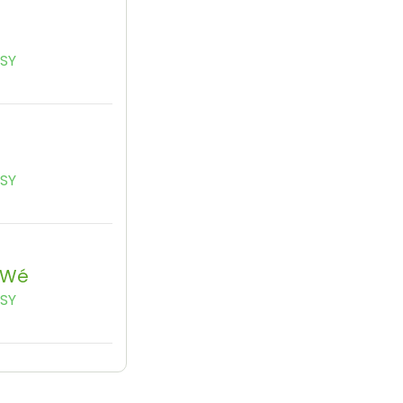
SSY
SSY
 Wé
SSY