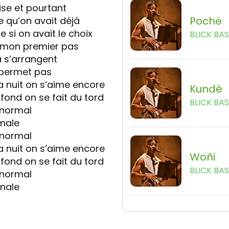
ise et pourtant
Pochë
 qu’on avait déjà
 si on avait le choix
BLICK BA
ds mon premier pas
a s’arrangent
 permet pas
la nuit on s’aime encore
Kundè
 fond on se fait du tord
BLICK BA
 normal
rnale
 normal
la nuit on s’aime encore
Woñi
 fond on se fait du tord
BLICK BA
 normal
rnale