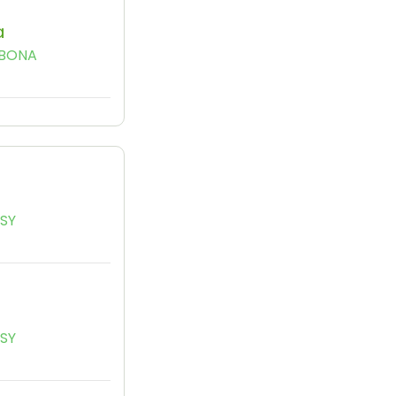
a
 BONA
SSY
SSY