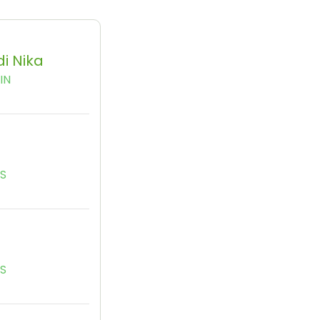
i Nika
IN
YS
YS