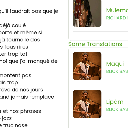
r
Mulem
u’il faudrait pas que je
RICHARD
déjà coulé
 porte et même si
jà tourné le dos
Some Translations
 fous rires
ter trop tôt
 moi que j’ai manqué de
Maqui
BLICK BA
emontent pas
ais trop
 rêve de nos jours
quand jamais remplace
Lipém
BLICK BA
s et nos phrases
e jazz
e truc nase