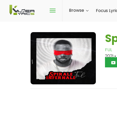
Browse
Focus Lyri
Sp
FUL
2021
•