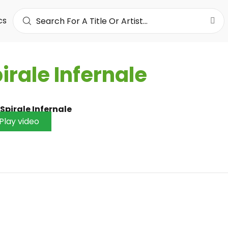
cs
irale Infernale
Spirale Infernale
Play video