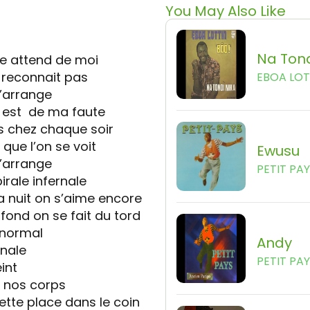
You May Also Like
Na Tond
lle attend de moi
s reconnait pas
EBOA LOT
l’arrange
t est de ma faute
rs chez chaque soir
que l’on se voit
Ewusu
l’arrange
PETIT PA
irale infernale
la nuit on s’aime encore
 fond on se fait du tord
 normal
Andy
rnale
PETIT PA
int
 nos corps
cette place dans le coin