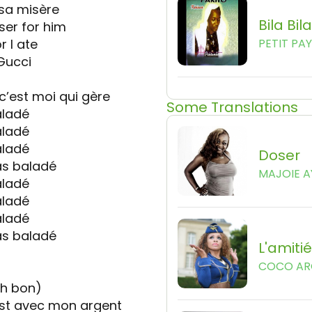
 sa misère
Bila Bila
ser for him
r I ate
PETIT PA
Gucci
c’est moi qui gère
Some Translations
aladé
aladé
aladé
Doser
as baladé
MAJOIE A
aladé
aladé
aladé
as baladé
L'amitié
COCO AR
ah bon)
’est avec mon argent