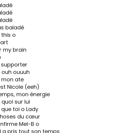
aladé
aladé
aladé
as baladé
this o
art
r my brain
e
t supporter
h ouh ouuuh
z mon ate
st Nicole (eeh)
temps, mon énergie
quoi sur lui
que toi o Lady
choses du cœur
onfirme Mel-B o
l a pris tout son temps