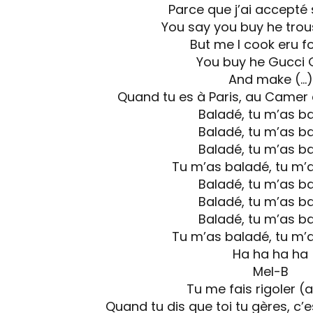
Parce que j’ai accepté
You say you buy he trou
But me I cook eru fo
You buy he Gucci 
And make (…)
Quand tu es à Paris, au Camer 
Baladé, tu m’as b
Baladé, tu m’as b
Baladé, tu m’as b
Tu m’as baladé, tu m’
Baladé, tu m’as b
Baladé, tu m’as b
Baladé, tu m’as b
Tu m’as baladé, tu m’
Ha ha ha ha
Mel-B
Tu me fais rigoler (
Quand tu dis que toi tu gères, c