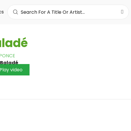
cs
aladé
 PONCE
Baladé
Play video