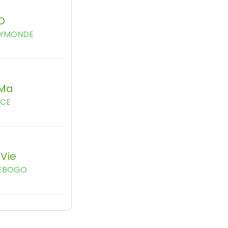
O
AYMONDE
 Ma
NCE
 Vie
EBOGO