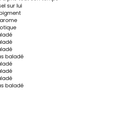
l sur lui
 pigment
d’arome
otique
aladé
aladé
aladé
as baladé
aladé
aladé
aladé
as baladé