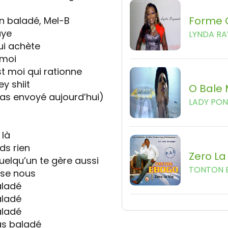
Forme 
n baladé, Mel-B
aye
LYNDA R
ui achète
 moi
st moi qui rationne
y shiit
O Bale
 as envoyé aujourd’hui)
LADY PO
 là
ds rien
Zero La
uelqu’un te gère aussi
TONTON 
sse nous
aladé
aladé
aladé
as baladé