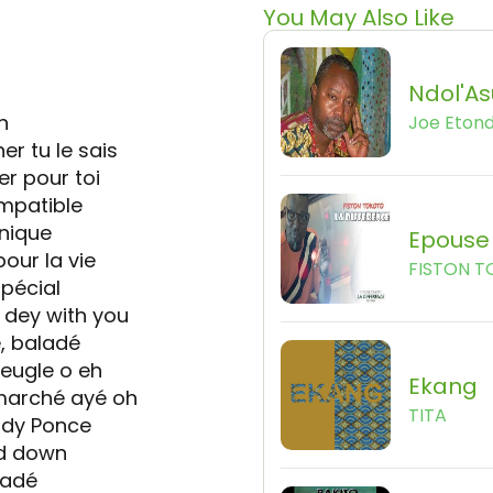
You May Also Like
Ndol'As
h
Joe Eton
er tu le sais
er pour toi
ompatible
unique
Epouse
pour la vie
FISTON 
spécial
 dey with you
, baladé
veugle o eh
Ekang
 marché ayé oh
TITA
ady Ponce
nd down
aladé