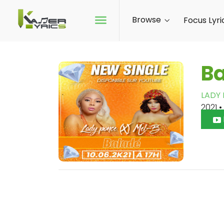
Browse
Focus Lyri
B
LADY
2021
•