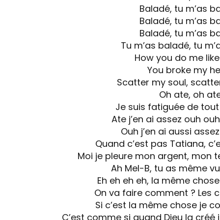
Baladé, tu m’as b
Baladé, tu m’as b
Baladé, tu m’as b
Tu m’as baladé, tu m’
How you do me like 
You broke my he
Scatter my soul, scatte
Oh ate, oh at
Je suis fatiguée de tou
Ate j’en ai assez ouh ou
Ouh j’en ai aussi asse
Quand c’est pas Tatiana, c’e
Moi je pleure mon argent, mon 
Ah Mel-B, tu as même vu 
Eh eh eh eh, la même chose 
On va faire comment ? Les 
Si c’est la même chose je c
C’est comme si quand Dieu la créé i