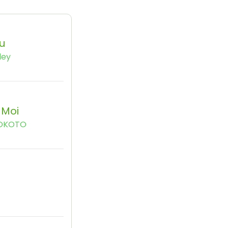
u
dey
 Moi
TOKOTO