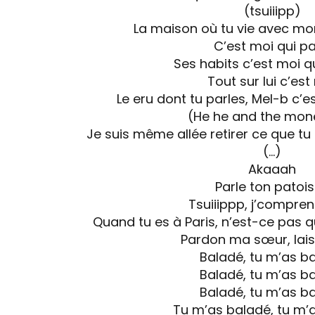
(tsuiiipp)
La maison où tu vie avec mo
C’est moi qui p
Ses habits c’est moi q
Tout sur lui c’est
Le eru dont tu parles, Mel-b c’e
(He he and the mone
Je suis même allée retirer ce que tu
(…)
Akaaah
Parle ton patois
Tsuiiippp, j’compren
Quand tu es à Paris, n’est-ce pas q
Pardon ma sœur, lai
Baladé, tu m’as b
Baladé, tu m’as b
Baladé, tu m’as b
Tu m’as baladé, tu m’