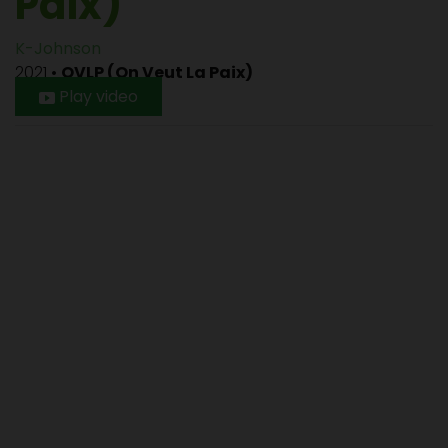
Paix)
K-Johnson
2021
•
OVLP (On Veut La Paix)
Play video