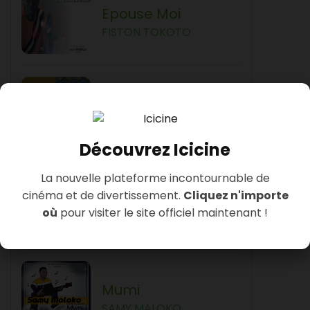
Epouse Moi
FISTON TOKOTO
Ekang
TITA
Découvrez Icicine
La nouvelle plateforme incontournable de
cinéma et de divertissement.
Cliquez n'importe
Bila Bila
où
pour visiter le site officiel maintenant !
PETIT PAYS
Mumi
SAMY MALOKO