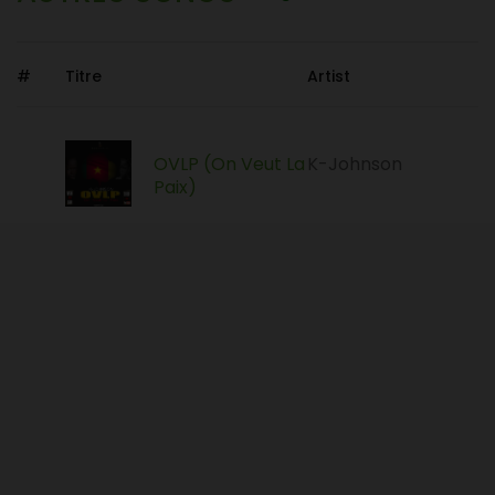
#
Titre
Artist
OVLP (On Veut La
K-Johnson
Paix)