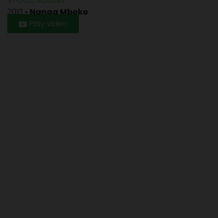
STOCC ADONIZ
2013
•
Nanga Mboko
Play video