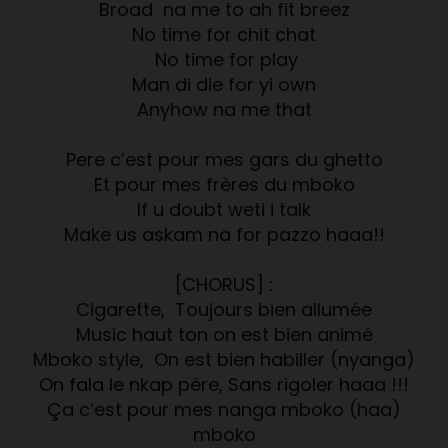
Broad na me to ah fit breez
No time for chit chat
No time for play
Man di die for yi own
Anyhow na me that
Pere c’est pour mes gars du ghetto
Et pour mes frères du mboko
If u doubt weti i talk
Make us askam na for pazzo haaa!!
[CHORUS] :
Cigarette, Toujours bien allumée
Music haut ton on est bien animé
Mboko style, On est bien habiller (nyanga)
On fala le nkap père, Sans rigoler haaa !!!
Ça c’est pour mes nanga mboko (haa)
mboko