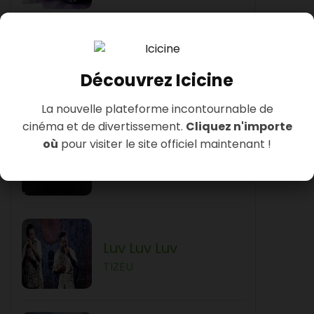
Massa'a
Découvrez Icicine
TIZEU
La nouvelle plateforme incontournable de
cinéma et de divertissement.
Cliquez n'importe
où
pour visiter le site officiel maintenant !
Lambo La Tamba
DOULEUR
Luv Luv Luv
TIZEU