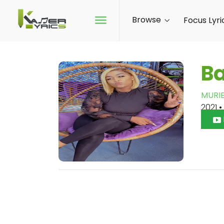
Browse
Focus Lyri
Ba
MURI
2021
•