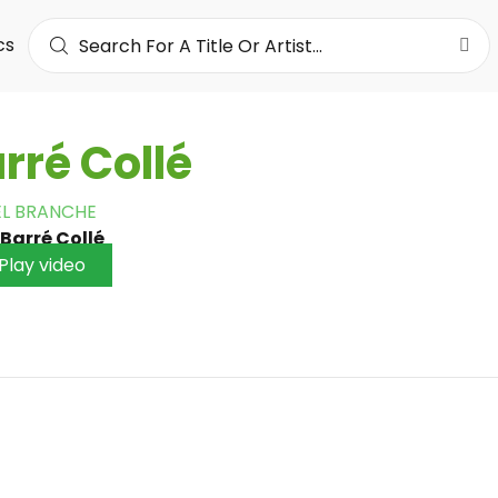
cs
rré Collé
EL BRANCHE
Barré Collé
Play video