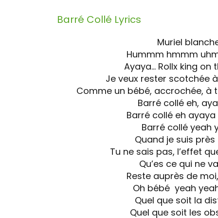
Barré Collé
Lyrics
Muriel blanch
Hummm hmmm uh
Ayaya… Rollx king on 
Je veux rester scotchée à
Comme un bébé, accrochée, à to
Barré collé eh, ay
Barré collé eh ayay
Barré collé yeah 
Quand je suis près 
Tu ne sais pas, l’effet qu
Qu’es ce qui ne v
Reste auprès de moi,
Oh bébé yeah yea
Quel que soit la di
Quel que soit les ob