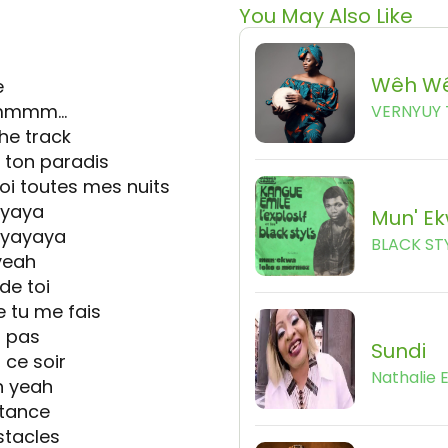
You May Also Like
Wêh W
e
mmmm…
VERNYUY 
the track
 ton paradis
i toutes mes nuits
ayaya
Mun' E
a yayaya
BLACK ST
yeah
de toi
e tu me fais
a pas
Sundi
 ce soir
Nathalie 
h yeah
stance
stacles