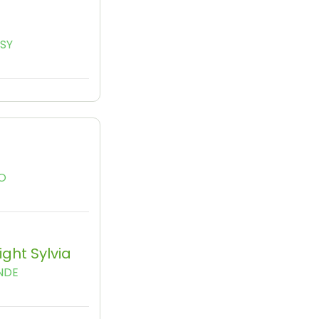
SSY
O
ght Sylvia
NDE