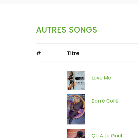
AUTRES SONGS
#
Titre
Love Me
Barré Collé
Ça A Le Goût