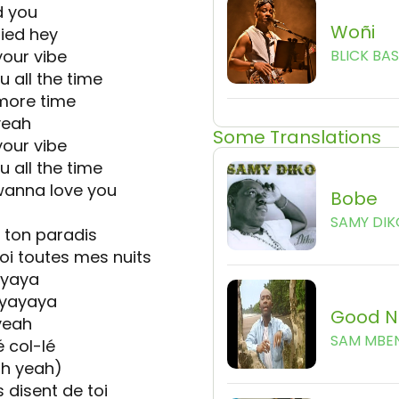
d you
Woñi
ied hey
 your vibe
BLICK BA
 all the time
 more time
yeah
Some Translations
 your vibe
 all the time
 wanna love you
Bobe
SAMY DIK
 ton paradis
i toutes mes nuits
ayaya
ayayaya
Good Ni
yeah
SAM MBE
é col-lé
eah yeah)
 disent de toi