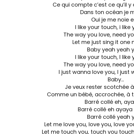
Ce qui compte c’est ce qu’il y
Dans ton océan je 
Oui je me noie 
I like your touch, i like
The way you love, need you
Let me just sing it one
Baby yeah yeah 
I like your touch, I like
The way you love, need you
I just wanna love you, I just
Baby…
Je veux rester scotchée à
Comme un bébé, accrochée, à to
Barré collé eh, ay
Barré collé eh ayay
Barré collé yeah 
Let me love you, love you, love y
Let me touch you, touch you touc