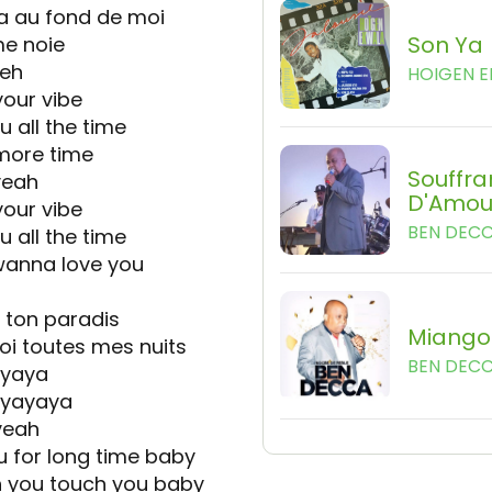
 a au fond de moi
Son Ya
me noie
eeh
HOIGEN 
 your vibe
 all the time
 more time
Souffr
yeah
D'Amou
 your vibe
BEN DEC
 all the time
 wanna love you
 ton paradis
Miango
i toutes mes nuits
BEN DEC
ayaya
a yayaya
yeah
ou for long time baby
h you touch you baby