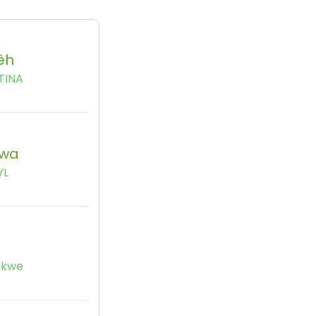
êh
TINA
kwa
YL
Ekwe