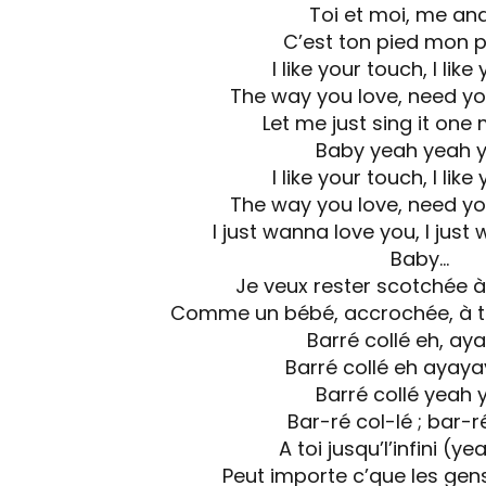
Toi et moi, me an
C’est ton pied mon p
I like your touch, I like
The way you love, need you
Let me just sing it one
Baby yeah yeah 
I like your touch, I like
The way you love, need you
I just wanna love you, I just
Baby…
Je veux rester scotchée à
Comme un bébé, accrochée, à to
Barré collé eh, ay
Barré collé eh ayay
Barré collé yeah 
Bar-ré col-lé ; bar-r
A toi jusqu’l’infini (y
Peut importe c’que les gens