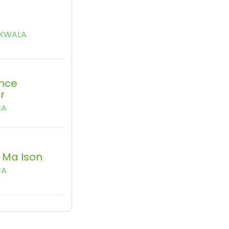
EKWALA
ance
r
CA
 Ma Ison
CA