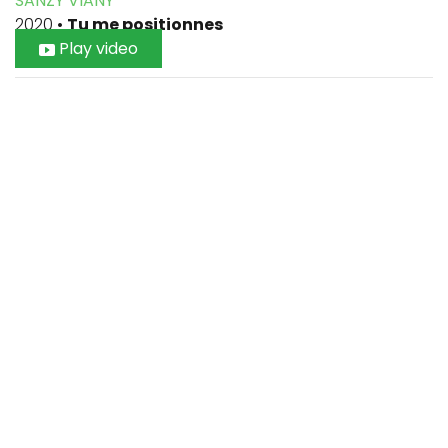
SANZY VIANY
2020
•
Tu me positionnes
Play video