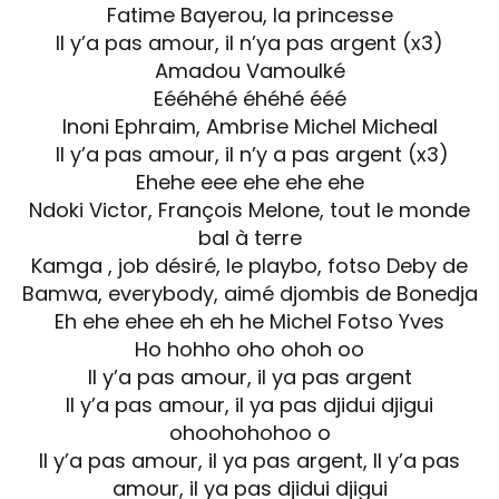
Fatime Bayerou, la princesse
Il y’a pas amour, il n’ya pas argent (x3)
Amadou Vamoulké
Eééhéhé éhéhé ééé
Inoni Ephraim, Ambrise Michel Micheal
Il y’a pas amour, il n’y a pas argent (x3)
Ehehe eee ehe ehe ehe
Ndoki Victor, François Melone, tout le monde
bal à terre
Kamga , job désiré, le playbo, fotso Deby de
Bamwa, everybody, aimé djombis de Bonedja
Eh ehe ehee eh eh he Michel Fotso Yves
Ho hohho oho ohoh oo
Il y’a pas amour, il ya pas argent
Il y’a pas amour, il ya pas djidui djigui
ohoohohohoo o
Il y’a pas amour, il ya pas argent, Il y’a pas
amour, il ya pas djidui djigui