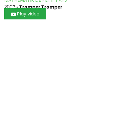
MATHEMATIK DE PETIT PAYS
2007
•
Tromper Tromper
Play video