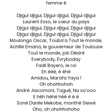
femme é
Djigui djigui, Djigui djigui, Djigui djigui
Laurent Esso, le cœur du pays
Djigui djigui, Djigui djigui, Djigui djigui
Djigui djigui, Djigui djigui, Djigui djigui
Moulongo Oscar, Touba’a Tout le monde,
Achille Emana, le gouverneur de Toulouse
Tout le monde, job Désiré
Everybody, Evryboday
Fadil Bayero, le roi
Eh ééé, é éhé
Amidou, Marafa Yaya !
Oh ohohhohoh
André Jiacomoni, Tagué, Na so’ooo
E héh héhé héé é é é
Sonè Danile Mekobe, monthé Siewé
Oho, oh ohohhohoho