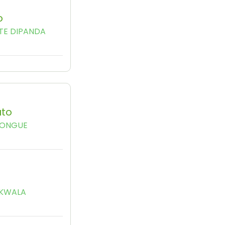
o
TE DIPANDA
uto
KONGUE
EKWALA