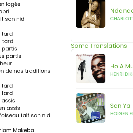
en logés
Ndand
abri
ait son nid
CHARLOT
p tard
p tard
Some Translations
 partis
s partis
nheur
Ho A M
ien de nos traditions
HENRI DI
p tard
p tard
 assis
Son Ya
en assis
HOIGEN 
l’oiseau fait son nid
 Miriam Makeba