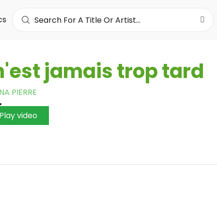
cs
 n'est jamais trop tard
NA PIERRE
•
Play video