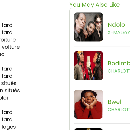
You May Also Like
Ndolo
p tard
p tard
X-MALEY
oiture
 voiture
ed
Bodim
p tard
CHARLOT
p tard
 situés
n situés
loi
Bwel
CHARLOT
p tard
p tard
 logés