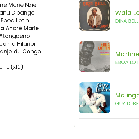
nne Marie Nzié
Wala L
 Manu Dibango
, Eboa Lotin
DINA BELL
lla André Marie
d, Atangdeno
guema Hilarion
ebanjo du Congo
Martin
EBOA LOT
 ….. (x10)
Maling
GUY LOBE