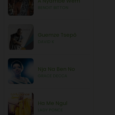
A Nyambe Wem
BENOIT BITTON
Guemze Tsepô
DAVID K
Nja Na Ben No
GRACE DECCA
Ha Me Ngul
LADY PONCE