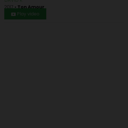
DAVID K
2017
•
Ton Amour
Play video