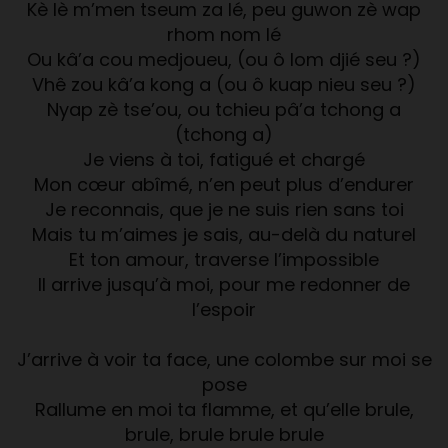
Kè lè m’men tseum za lé, peu guwon zè wap
rhom nom lé
Ou kâ’a cou medjoueu, (ou ô lom djié seu ?)
Vhê zou kâ’a kong a (ou ô kuap nieu seu ?)
Nyap zè tse’ou, ou tchieu pâ’a tchong a
(tchong a)
Je viens à toi, fatigué et chargé
Mon cœur abîmé, n’en peut plus d’endurer
Je reconnais, que je ne suis rien sans toi
Mais tu m’aimes je sais, au-delà du naturel
Et ton amour, traverse l’impossible
Il arrive jusqu’à moi, pour me redonner de
l’espoir
J’arrive à voir ta face, une colombe sur moi se
pose
Rallume en moi ta flamme, et qu’elle brule,
brule, brule brule brule