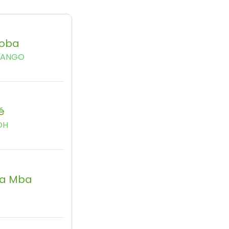
oba
BANGO
é
OH
a Mba