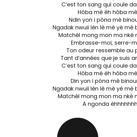
C’est ton sang qui coule d
Hôba mè éh hôba mè
Ndin yon i pôna mè bin
Ngadak nwuii lèn lè mè yé mè
Matchél mong mon ma nkè 
Embrasse-moi, serre-mo
Ton odeur ressemble au 
Tant d’années que je suis a
C’est ton sang qui coule d
Hôba mè éh hôba mè
Din yon i pôna mè bino
Ngadak nwuii lèn lè mè yé mè
Matchél mong mon ma nkè 
A ngonda éhhhhhh