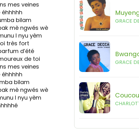
ans mes veines
 éhhhhh
Muyen
oumba bilam
GRACE D
 bak mè ngwés wè
munu I nyu yèm
i très fort
parfum d’été
Bwang
moureux de toi
GRACE D
ans mes veines
 éhhhhh
umba bilam
 bak mè ngwés wè
Couco
munu I nyu yèm
CHARLOT
hhhhhé