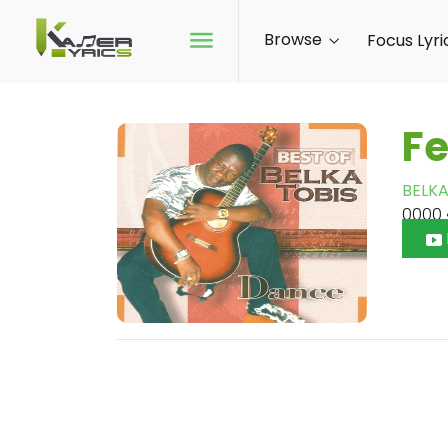
Browse
Focus Lyri
Fe
BELKA
0000