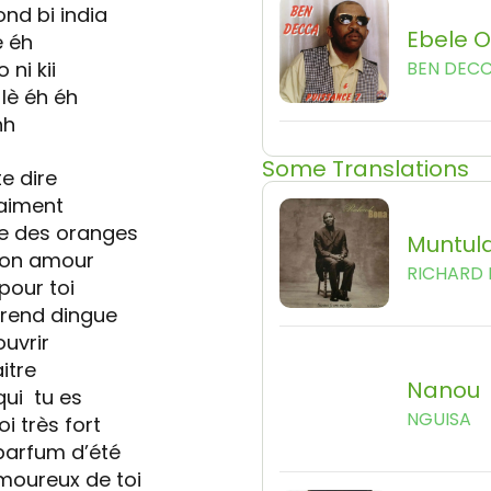
ond bi india
Ebele 
 éh
ni kii
BEN DEC
 lè éh éh
hh
Some Translations
e dire
aiment
me des oranges
Muntul
mon amour
RICHARD
pour toi
 rend dingue
uvrir
itre
Nanou
qui tu es
NGUISA
 très fort
parfum d’été
moureux de toi