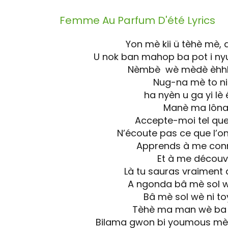
Femme Au Parfum D'été
Lyrics
Yon mè kii ü tèhè mè,
U nok ban mahop ba pot i n
Nèmbè wè mèdè èhh
Nug-na mè to ni k
ha nyèn u ga yi lè 
Manè ma lôn
Accepte-moi tel que 
N’écoute pas ce que l’on
Apprends à me con
Et à me découvr
Là tu sauras vraiment q
A ngonda bâ mè sol 
Bâ mè sol wè ni to
Tèhè ma man wè ba
Bilama gwon bi youmous mè 