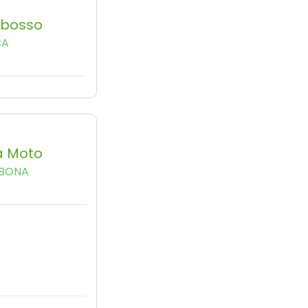
Obosso
CA
a Moto
 BONA