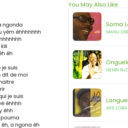
You May Also Like
Soma L
 a ngonda
yu yèm éhhhhhhh
MANU DI
hhhhhhh
iii
éh éh
a
Onguel
je suis
HENRI NJ
 dit de moi
naitre
ir
ui je suis
Langue
wè éhhhh
AKE LOBA
y éhh
 pouma
éh, a ngona éh