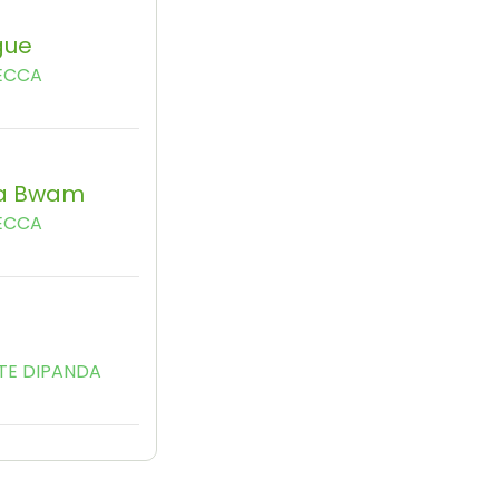
gue
ECCA
a Bwam
ECCA
u
TE DIPANDA