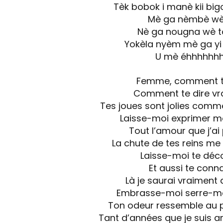
Tèk bobok i manè kii big
Mè ga nèmbè wè
Nè ga nougna wè to 
Yokèla nyèm mè ga yi
U mè éhhhhhh
Femme, comment t
Comment te dire vr
Tes joues sont jolies com
Laisse-moi exprimer 
Tout l’amour que j’ai 
La chute de tes reins me
Laisse-moi te déco
Et aussi te conna
Là je saurai vraiment 
Embrasse-moi serre-moi
Ton odeur ressemble au 
Tant d’années que je suis a