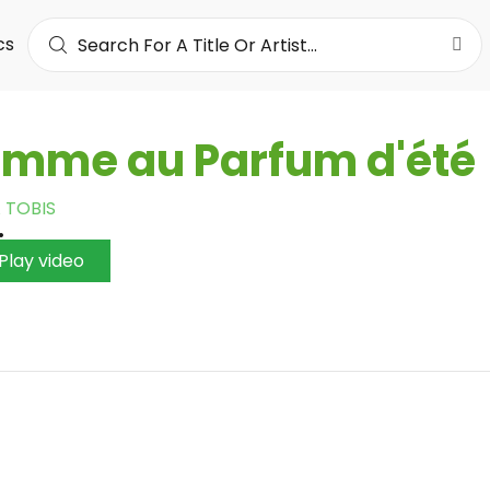
cs
mme au Parfum d'été
 TOBIS
•
Play video